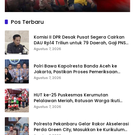
Pos Terbaru
Komisi II DPR Desak Pusat Segera Cairkan
DAU Rp14 Triliun untuk 79 Daerah, Gaji PNS
Terancam Telat
Agustus 7, 2026
Polri Bawa Kapolresta Banda Aceh ke
Jakarta, Pastikan Proses Pemeriksaan
Profesional dan Transparan
Agustus 7, 2026
HUT ke-25 Puskesmas Kerumutan
Pelalawan Meriah, Ratusan Warga Ikuti
Jalan Santai dan Cek Kesehatan Gratis
Agustus 7, 2026
Polresta Pekanbaru Gelar Rakor Akselerasi
Perda Green City, Masukkan ke Kurikulum