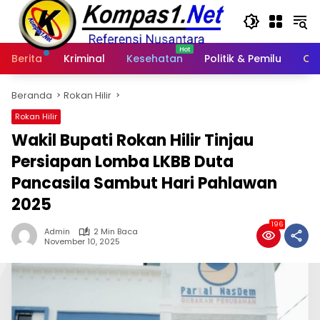
Langsung
ke
konten
Berita
Kriminal
Kesehatan
Politik & Pemilu
Ot
Beranda
Rokan Hilir
Rokan Hilir
Wakil Bupati Rokan Hilir Tinjau
Persiapan Lomba LKBB Duta
Pancasila Sambut Hari Pahlawan
2025
196
Admin
2 Min Baca
November 10, 2025