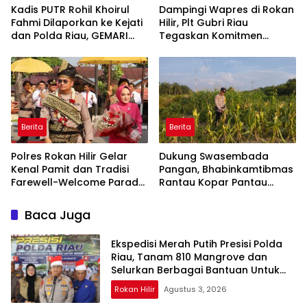
Kadis PUTR Rohil Khoirul
Dampingi Wapres di Rokan
Fahmi Dilaporkan ke Kejati
Hilir, Plt Gubri Riau
dan Polda Riau, GEMARI
Tegaskan Komitmen
Dugai Ada Korupsi Proyek
Dukung PSN
Rp34,6 Miliar
Berita
Berita
Polres Rokan Hilir Gelar
Dukung Swasembada
Kenal Pamit dan Tradisi
Pangan, Bhabinkamtibmas
Farewell-Welcome Parade
Rantau Kopar Pantau
Kapolres, AKBP Aldi Alfa
Langsung Pertumbuhan
Faroqi Resmi Menjabat
Jagung Pipil
Baca Juga
Ekspedisi Merah Putih Presisi Polda
Riau, Tanam 810 Mangrove dan
Selurkan Berbagai Bantuan Untuk
Masyarakat Pesisir Sinaboi
Rokan Hilir
Agustus 3, 2026