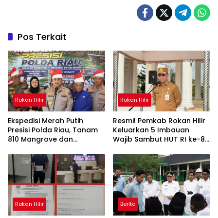
Pos Terkait
Rokan Hilir
Rokan Hilir
Ekspedisi Merah Putih
Resmi! Pemkab Rokan Hilir
Presisi Polda Riau, Tanam
Keluarkan 5 Imbauan
810 Mangrove dan
Wajib Sambut HUT RI ke-81
Selurkan Berbagai Bantuan
dan HUT Riau ke-69
Untuk Masyarakat Pesisir
Sinaboi
Rokan Hilir
Berita