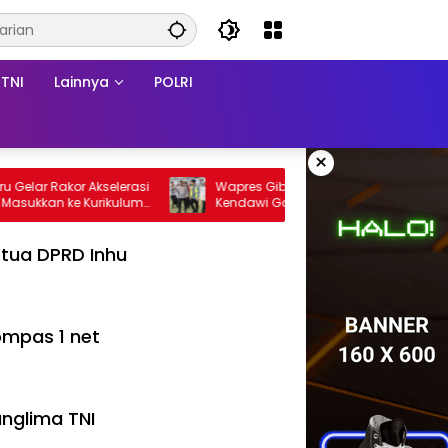
TNI
Lainnya
POLRI
×
Rakor Akselerasi
Wapres Gibran Tinjau Rehab Jembatan
an ke Kurikulum
Kendawi Gayo Lues, Didampingi Kapolda
Aceh
tua DPRD Inhu
mpas 1 net
nglima TNI