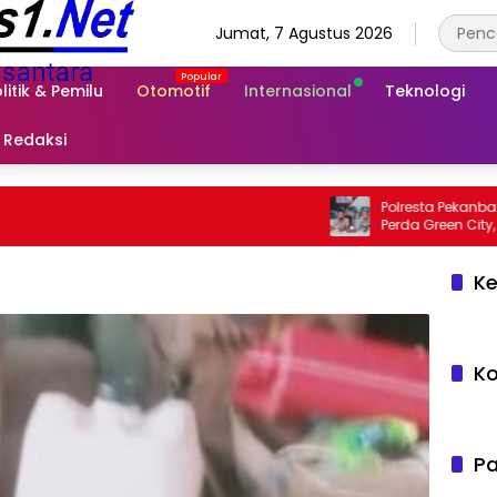
Jumat, 7 Agustus 2026
litik & Pemilu
Otomotif
Internasional
Teknologi
Redaksi
Polresta Pekanbaru Gelar 
Perda Green City, Masukk
Sekolah
Ke
Ko
Pa