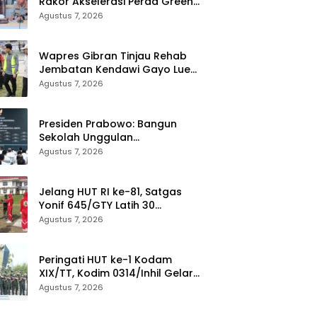
Rakor Akselerasi Perda Green
City, Masukkan ke Kurikulum
Agustus 7, 2026
Sekolah
Wapres Gibran Tinjau Rehab
Jembatan Kendawi Gayo Lues,
Didampingi Kapolda Aceh
Agustus 7, 2026
Presiden Prabowo: Bangun
Sekolah Unggulan
Berkurikulum IB untuk Saingi
Agustus 7, 2026
Dunia
Jelang HUT RI ke-81, Satgas
Yonif 645/GTY Latih 30
Paskibraka di Kantor Bupati
Agustus 7, 2026
Yalimo
Peringati HUT ke-1 Kodam
XIX/TT, Kodim 0314/Inhil Gelar
Ziarah Rombongan
Agustus 7, 2026