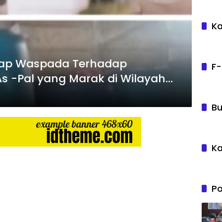
Ka
rap Waspada Terhadap
F-
As -Pal yang Marak di Wilayah
n
Bu
Ka
Po