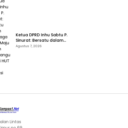
Ketua DPRD Inhu Sabtu P.
Sinurat: Bersatu dalam
Keberagaman, Maju dalam
Agustus 7, 2026
Pembangunan di HUT ke-69
Provinsi Riau
alan Lintas
Timur no 69