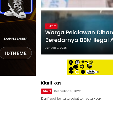
Hukrim
Warga Pelalawan Diha
Beredarnya BBM Ilegal 
Hukum Polres Pelalawa
Januari 7, 2025
Klarifikasi
Artikel
Desember 21, 2022
Klarifikasi, berita tersebut ternyata Hoax