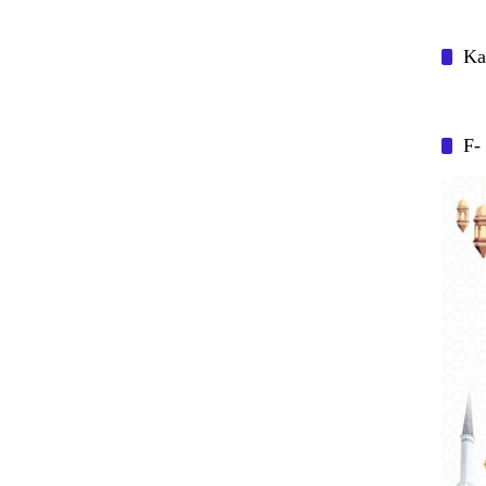
Ka
F-