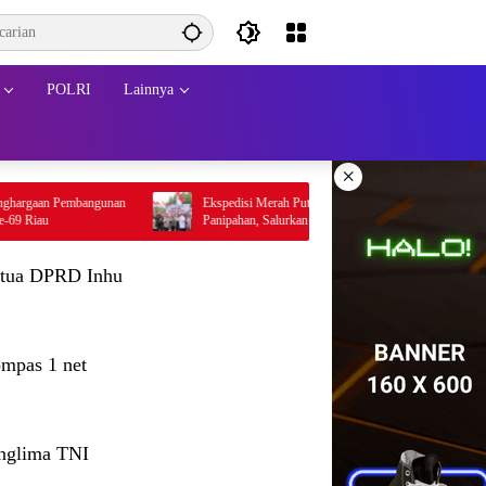
POLRI
Lainnya
×
n Pembangunan
Ekspedisi Merah Putih Presisi Polda Riau Hadir di
Panipahan, Salurkan Bantuan dan Layanan Kesehatan
tua DPRD Inhu
mpas 1 net
nglima TNI