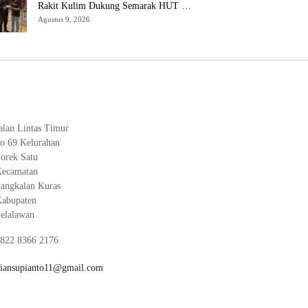
Rakit Kulim Dukung Semarak HUT RI
di Talang Perigi
Agustus 9, 2026
alan Lintas Timur
o 69 Kelurahan
orek Satu
ecamatan
angkalan Kuras
abupaten
elalawan
822 8366 2176
iansupianto11@gmail.com