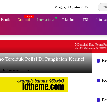
Minggu, 9 Agustus 2026
& Pemilu
Otomotif
Internasional
Teknologi
TNI
Lainnya
5 Daerah di Riau Terima Penghargaa
dari Plt Gubernur di HUT ke-69 Riau
 Terciduk Polisi Di Pangkalan Kerinci
Ke
Ko
Pa