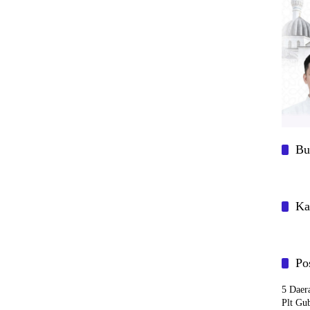
Bu
Ka
Po
5 Daer
Plt Gu