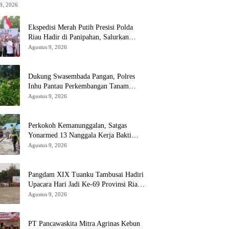
9, 2026
Ekspedisi Merah Putih Presisi Polda
Riau Hadir di Panipahan, Salurkan
Bantuan dan Layanan Kesehatan
Agustus 9, 2026
Dukung Swasembada Pangan, Polres
Inhu Pantau Perkembangan Tanam
Jagung Pipil di Dua Wilayah
Agustus 9, 2026
Perkokoh Kemanunggalan, Satgas
Yonarmed 13 Nanggala Kerja Bakti
Bangun Masjid Al-Hikmah di Kapuas
Agustus 9, 2026
Hulu
Pangdam XIX Tuanku Tambusai Hadiri
Upacara Hari Jadi Ke-69 Provinsi Riau
di Pekanbaru
Agustus 9, 2026
‎PT Pancawaskita Mitra Agrinas Kebun