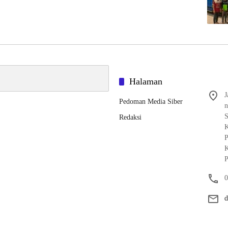
Halaman
J
Pedoman Media Siber
n
S
Redaksi
K
P
K
P
0
d