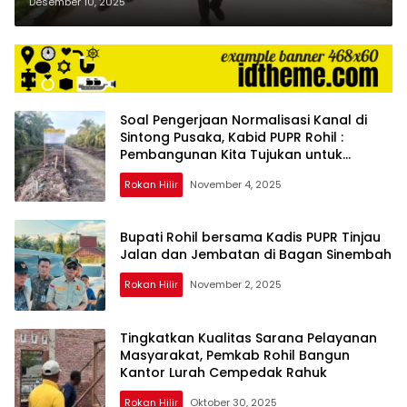
Arena MTQ ke-XX 2025 Rohil,
Desember 10, 2025
Rampung
Soal Pengerjaan Normalisasi Kanal di
Sintong Pusaka, Kabid PUPR Rohil :
Pembangunan Kita Tujukan untuk
Kepentingan Bersama
Rokan Hilir
November 4, 2025
Bupati Rohil bersama Kadis PUPR Tinjau
Jalan dan Jembatan di Bagan Sinembah
Rokan Hilir
November 2, 2025
Tingkatkan Kualitas Sarana Pelayanan
Masyarakat, Pemkab Rohil Bangun
Kantor Lurah Cempedak Rahuk
Rokan Hilir
Oktober 30, 2025