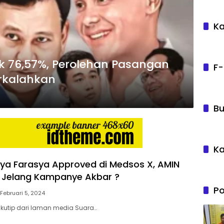
Ka
k 76,57%, Perolehan Pasangan
F-
erkalahkan
Bu
Ka
ya Farasya Approved di Medsos X, AMIN
 Jelang Kampanye Akbar ?
Po
Februari 5, 2024
ikutip dari laman media Suara…