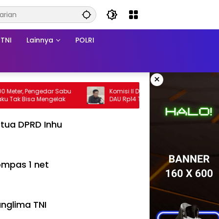
TNI
Lainnya
POLRI
×
, Pengedar Sabu
Komisi II DPR Desak Pusat Segera Cairkan
di Batang Cenaku Tak Bisa Mengelak
DAU Rp14 Triliun untuk 79 Daerah, Gaji PNS
Terancam Telat
tua DPRD Inhu
mpas 1 net
nglima TNI