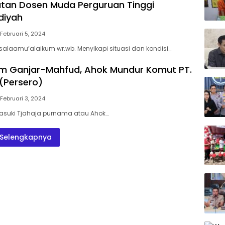
Ikatan Dosen Muda Perguruan Tinggi
iyah
Februari 5, 2024
ssalaamu’alaikum wr.wb. Menyikapi situasi dan kondisi…
m Ganjar-Mahfud, Ahok Mundur Komut PT.
(Persero)
Februari 3, 2024
Basuki Tjahaja purnama atau Ahok…
Selengkapnya