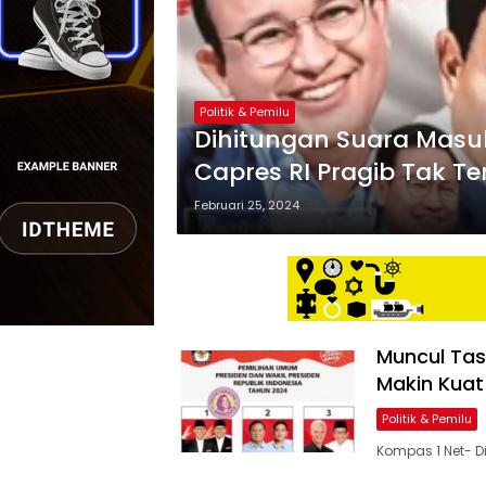
Politik & Pemilu
Dihitungan Suara Masu
Capres RI Pragib Tak T
Februari 25, 2024
Muncul Tas
Makin Kuat
Politik & Pemilu
Kompas 1 Net- D