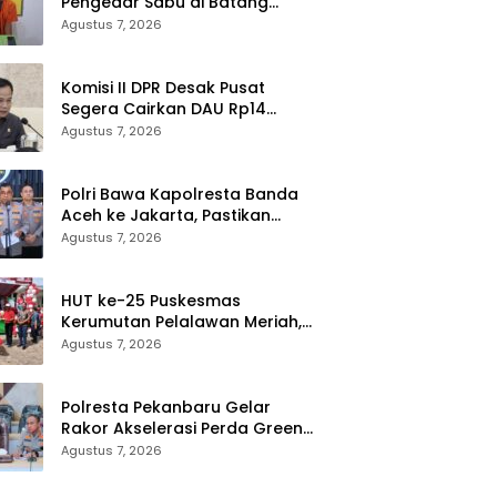
Pengedar Sabu di Batang
Cenaku Tak Bisa Mengelak
Agustus 7, 2026
Komisi II DPR Desak Pusat
Segera Cairkan DAU Rp14
Triliun untuk 79 Daerah, Gaji
Agustus 7, 2026
PNS Terancam Telat
Polri Bawa Kapolresta Banda
Aceh ke Jakarta, Pastikan
Proses Pemeriksaan
Agustus 7, 2026
Profesional dan Transparan
HUT ke-25 Puskesmas
Kerumutan Pelalawan Meriah,
Ratusan Warga Ikuti Jalan
Agustus 7, 2026
Santai dan Cek Kesehatan
Gratis
Polresta Pekanbaru Gelar
Rakor Akselerasi Perda Green
City, Masukkan ke Kurikulum
Agustus 7, 2026
Sekolah