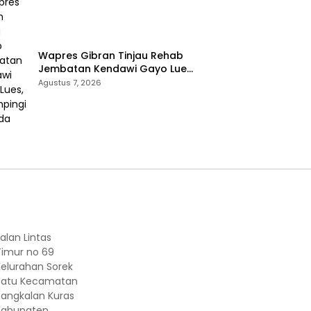
Wapres Gibran Tinjau Rehab
Jembatan Kendawi Gayo Lues,
Didampingi Kapolda Aceh
Agustus 7, 2026
alan Lintas
Timur no 69
Kelurahan Sorek
Satu Kecamatan
Pangkalan Kuras
Kabupaten