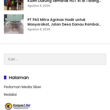
Kulim Dukung Semarak HUT RI di Talang
Perigi
Agustus 9, 2026
‎PT PAS Mitra Agrinas Hadir untuk
Masyarakat, Jalan Desa Danau Rambai
Dirawat dan Disiram
Agustus 8, 2026
Cari
untuk:
Halaman
Pedoman Media Siber
Redaksi