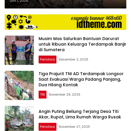
Bom di Biak, 5 Warga Meninggal
Juni 1, 2026
Musim Mas Salurkan Bantuan Darurat
untuk Ribuan Keluarga Terdampak Banjir
di Sumatera
Peristiwa
Desember 2, 2025
Tiga Prajurit TNI AD Terdampak Longsor
Saat Evakuasi Warga Padang Panjang,
Dua Hilang Kontak
TNI
November 29, 2025
Angin Puting Beliung Terjang Desa Titi
Akar, Rupat, Lima Rumah Warga Rusak
Peristiwa
November 27, 2025