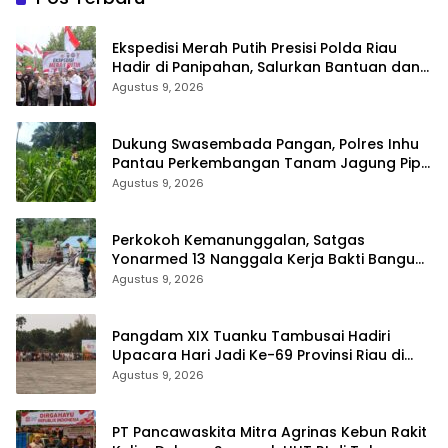
Ekspedisi Merah Putih Presisi Polda Riau
Hadir di Panipahan, Salurkan Bantuan dan
Layanan Kesehatan
Agustus 9, 2026
Dukung Swasembada Pangan, Polres Inhu
Pantau Perkembangan Tanam Jagung Pipil
di Dua Wilayah
Agustus 9, 2026
Perkokoh Kemanunggalan, Satgas
Yonarmed 13 Nanggala Kerja Bakti Bangun
Masjid Al-Hikmah di Kapuas Hulu
Agustus 9, 2026
Pangdam XIX Tuanku Tambusai Hadiri
Upacara Hari Jadi Ke-69 Provinsi Riau di
Pekanbaru
Agustus 9, 2026
‎PT Pancawaskita Mitra Agrinas Kebun Rakit