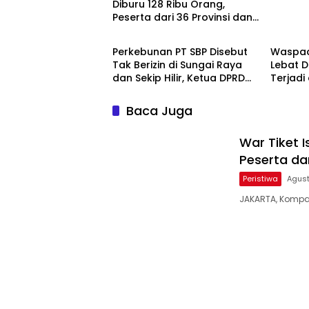
Diburu 128 Ribu Orang,
Peserta dari 36 Provinsi dan
Berita
Peristi
14 Negara
Perkebunan PT SBP Disebut
Waspad
Tak Berizin di Sungai Raya
Lebat Di
dan Sekip Hilir, Ketua DPRD
Terjadi
Inhu Mengaku Jadi Sasaran
Ini
Fitnah
Baca Juga
War Tiket I
Peserta dar
Peristiwa
Agust
JAKARTA, Kompa