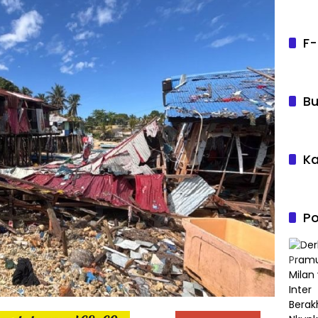
F-
Bu
Ka
Po