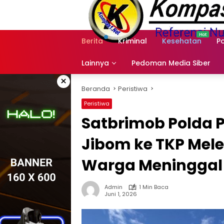
Langsung
ke
konten
Berita
Kriminal
Kesehatan
Po
Lainnya
Pedoman Media Siber
×
Beranda
Peristiwa
Peristiwa
Satbrimob Polda 
Jibom ke TKP Mele
Warga Meningga
Admin
1 Min Baca
Juni 1, 2026