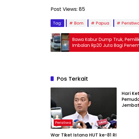
Post Views:
85
Tag:
Bom
Papua
Peristiw
Bawa Kabur Dump Truk, Pemili
Imbalan Rp20 Juta Bagi Pene
Pos Terkait
Berita
Hari Ke
Pemuda
Jembat
Kampar
Peristiwa
War Tiket Istana HUT ke-81 RI