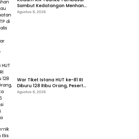
Sambut Kedatangan Menhan
RI, Tinjau Penguatan Yonif TP di
Agustus 6, 2026
Bengkalis dan Kampar
War Tiket Istana HUT ke-81 RI
Diburu 128 Ribu Orang, Peserta
dari 36 Provinsi dan 14 Negara
Agustus 6, 2026