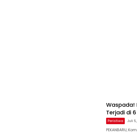
Waspada! B
Terjadi di 6
Peristiwa
Juli 5
PEKANBARU, Komp