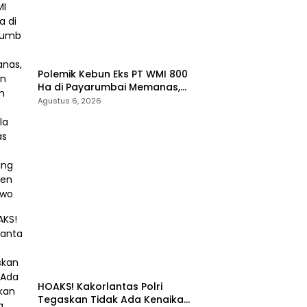
Polemik Kebun Eks PT WMI 800
Ha di Payarumbai Memanas,
Asisten Umum Tolak Dikelola
Agustus 6, 2026
Agrinas dan Tantang Presiden
Prabowo
HOAKS! Kakorlantas Polri
Tegaskan Tidak Ada Kenaikan