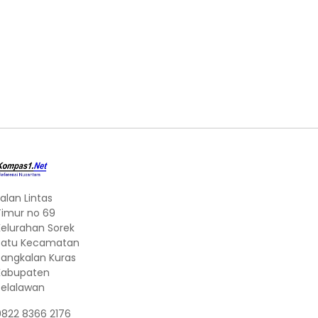
alan Lintas
Timur no 69
Kelurahan Sorek
Satu Kecamatan
Pangkalan Kuras
Kabupaten
Pelalawan
0822 8366 2176