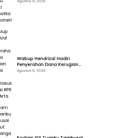
Selamatkan Rossoneri
Agustus 6, 2026
Wabup Hendrizal Hadiri
Penyerahan Dana Kerugian
Negara Rp1,86 Miliar Kasus
Agustus 6, 2026
Korupsi BPR Indra Arta
Kodam XIX Tuanku Tambusai