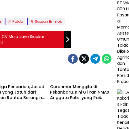
a
Polda
Satuan Brimob
k CV Maju Jaya Siapkan
mu
Berita
tiga Pencarian, Jasad
Curanmor Menggila di
 yang Jatuh dari
Pekanbaru, Kini Giliran NMAX
an Rantau Berangin
Anggota Polisi yang Raib
 Ditemukan