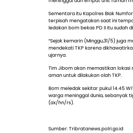
meninggal dan empat unit rumah me
Sementara itu Kapolres Biak Numfor
terpisah mengatakan saat ini tempa
ledakan bom bekas PD II itu sudah di
“Sejak kemarin (Minggu,31/5) juga m
mendekati TKP karena dikhawatirka
ujarnya.
Tim Jibom akan memastikan lokasi
aman untuk dilakukan olah TKP.
Bom meledak sekitar pukul 14.45 WI
warga meninggal dunia, sebanyak tig
(ax/hn/rs).
Sumber: Tribratanews.polri.go.id