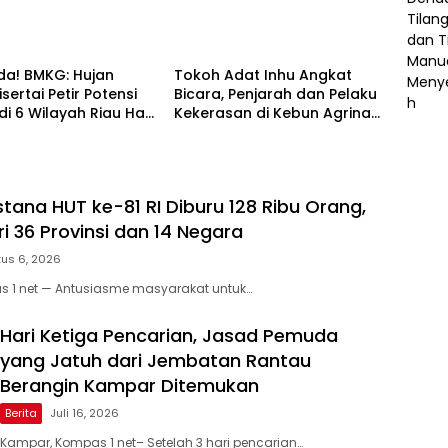
wa
Berita
a! BMKG: Hujan
Tokoh Adat Inhu Angkat
sertai Petir Potensi
Bicara, Penjarah dan Pelaku
 di 6 Wilayah Riau Hari
Kekerasan di Kebun Agrinas
Rakit Kulim Harus Dipenjara
stana HUT ke-81 RI Diburu 128 Ribu Orang,
i 36 Provinsi dan 14 Negara
us 6, 2026
s 1 net — Antusiasme masyarakat untuk…
Hari Ketiga Pencarian, Jasad Pemuda
yang Jatuh dari Jembatan Rantau
Berangin Kampar Ditemukan
Berita
Juli 16, 2026
Kampar, Kompas 1 net– Setelah 3 hari pencarian…