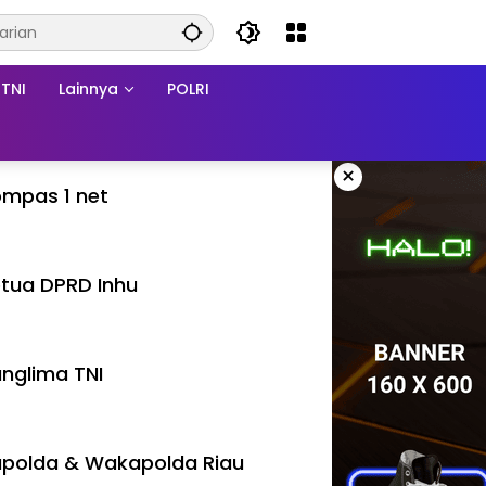
TNI
Lainnya
POLRI
×
mpas 1 net
tua DPRD Inhu
nglima TNI
polda & Wakapolda Riau