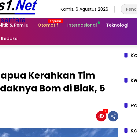
Kamis, 6 Agustus 2026
litik & Pemilu
Otomotif
Internasional
Teknologi
Redaksi
Ko
Papua Kerahkan Tim
Ke
daknya Bom di Biak, 5
l
Pa
85
Ka