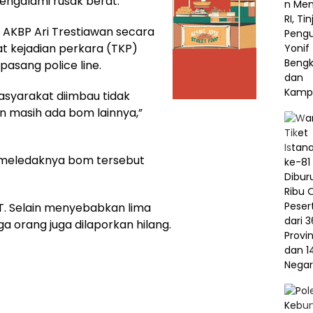
ngalami rusak berat.
 AKBP Ari Trestiawan secara
t kejadian perkara (TKP)
pasang police line.
asyarakat diimbau tidak
n masih ada bom lainnya,”
 meledaknya bom tersebut
T. Selain menyebabkan lima
a orang juga dilaporkan hilang.