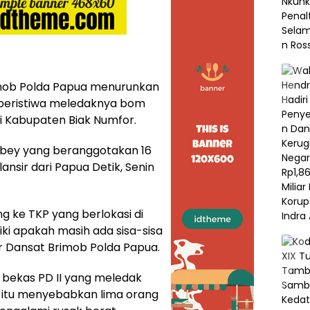
mob Polda Papua menurunkan
i peristiwa meledaknya bom
di Kabupaten Biak Numfor.
sbey yang beranggotakan 16
ansir dari Papua Detik, Senin
ng ke TKP yang berlokasi di
ki apakah masih ada sisa-sisa
r Dansat Brimob Polda Papua.
 bekas PD II yang meledak
 itu menyebabkan lima orang