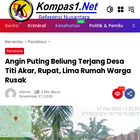
Langsung
ke
konten
Berita
Kriminal
Kesehatan
Politik & Pemilu
Ot
Beranda
Peristiwa
Peristiwa
Angin Puting Beliung Terjang Desa
Titi Akar, Rupat, Lima Rumah Warga
Rusak
103
Admin
2 Min Baca
November 27, 2025