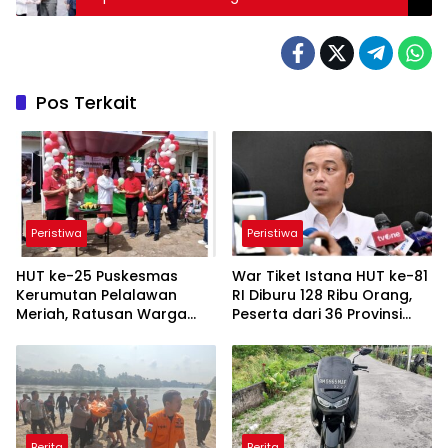
Disiplin Kerja
Pos Terkait
Peristiwa
Peristiwa
HUT ke-25 Puskesmas
War Tiket Istana HUT ke-81
Kerumutan Pelalawan
RI Diburu 128 Ribu Orang,
Meriah, Ratusan Warga
Peserta dari 36 Provinsi
Ikuti Jalan Santai dan Cek
dan 14 Negara
Kesehatan Gratis
Berita
Berita