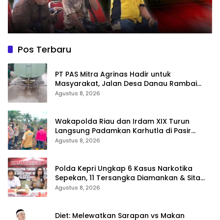
Pos Terbaru
‎PT PAS Mitra Agrinas Hadir untuk
Masyarakat, Jalan Desa Danau Rambai
Dirawat dan Disiram
Agustus 8, 2026
Wakapolda Riau dan Irdam XIX Turun
Langsung Padamkan Karhutla di Pasir
Limau Kapas Rohil
Agustus 8, 2026
Polda Kepri Ungkap 6 Kasus Narkotika
Sepekan, 11 Tersangka Diamankan & Sita
402 Gram Sabu
Agustus 8, 2026
Diet: Melewatkan Sarapan vs Makan