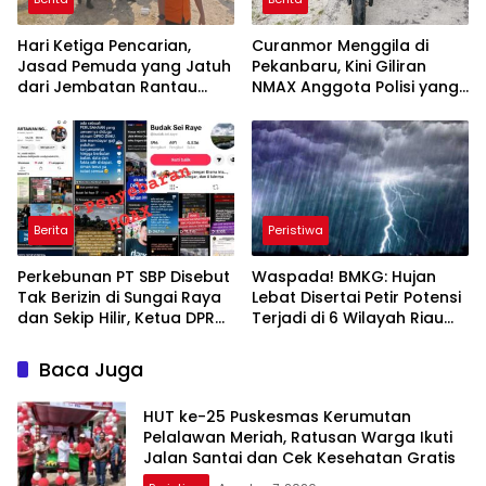
Hari Ketiga Pencarian,
Curanmor Menggila di
Jasad Pemuda yang Jatuh
Pekanbaru, Kini Giliran
dari Jembatan Rantau
NMAX Anggota Polisi yang
Berangin Kampar
Raib
Ditemukan
Berita
Peristiwa
Perkebunan PT SBP Disebut
Waspada! BMKG: Hujan
Tak Berizin di Sungai Raya
Lebat Disertai Petir Potensi
dan Sekip Hilir, Ketua DPRD
Terjadi di 6 Wilayah Riau
Inhu Mengaku Jadi
Hari Ini
Sasaran Fitnah
Baca Juga
HUT ke-25 Puskesmas Kerumutan
Pelalawan Meriah, Ratusan Warga Ikuti
Jalan Santai dan Cek Kesehatan Gratis