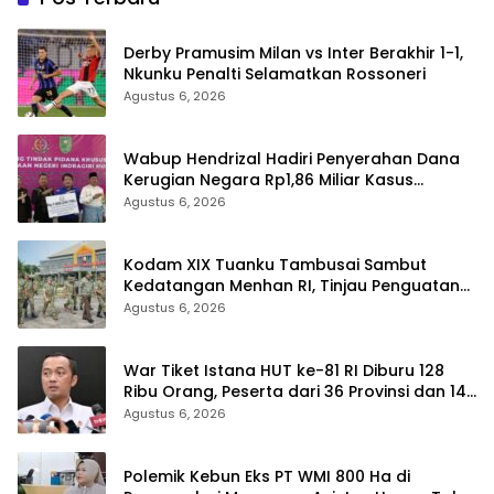
Derby Pramusim Milan vs Inter Berakhir 1-1,
Nkunku Penalti Selamatkan Rossoneri
Agustus 6, 2026
Wabup Hendrizal Hadiri Penyerahan Dana
Kerugian Negara Rp1,86 Miliar Kasus
Korupsi BPR Indra Arta
Agustus 6, 2026
Kodam XIX Tuanku Tambusai Sambut
Kedatangan Menhan RI, Tinjau Penguatan
Yonif TP di Bengkalis dan Kampar
Agustus 6, 2026
War Tiket Istana HUT ke-81 RI Diburu 128
Ribu Orang, Peserta dari 36 Provinsi dan 14
Negara
Agustus 6, 2026
Polemik Kebun Eks PT WMI 800 Ha di