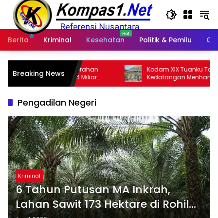
Langsung
ke
konten
Berita
Kriminal
Kesehatan
Politik & Pemilu
Ot
yerahan
Kodam XIX Tuanku Tambusai Sambut
Breaking News
 Miliar
Kedatangan Menhan RI, Tinjau
Penguatan Yonif TP di Bengkalis dan
Kampar
Pengadilan Negeri
Kriminal
6 Tahun Putusan MA Inkrah,
Lahan Sawit 173 Hektare di Rohil