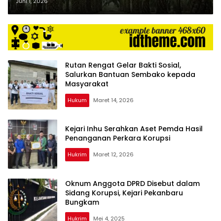
Belum Dieksekusi
Juni 1, 2026
Rutan Rengat Gelar Bakti Sosial,
Salurkan Bantuan Sembako kepada
Masyarakat
Hukum
Maret 14, 2026
Kejari Inhu Serahkan Aset Pemda Hasil
Penanganan Perkara Korupsi
Hukrim
Maret 12, 2026
Oknum Anggota DPRD Disebut dalam
Sidang Korupsi, Kejari Pekanbaru
Bungkam
Hukrim
Mei 4, 2025