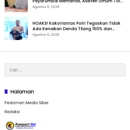
Payarumbai Memanas, Asisten Umum Tolak
Dikelola Agrinas dan Tantang Presiden
Agustus 6, 2026
Prabowo
HOAKS! Kakorlantas Polri Tegaskan Tidak
Ada Kenaikan Denda Tilang 150% dan
Tilang Manual Menyeluruh
Agustus 6, 2026
Cari
untuk:
Halaman
Pedoman Media Siber
Redaksi