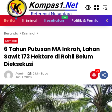
Langsung
ke
konten
Berita
Kriminal
Kesehatan
Politik & Pemilu
Ot
Beranda
Kriminal
Kriminal
6 Tahun Putusan MA Inkrah, Lahan
Sawit 173 Hektare di Rohil Belum
Dieksekusi
89
Admin
2 Min Baca
Juni 1, 2026