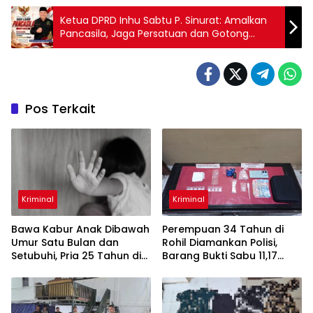
Ketua DPRD Inhu Sabtu P. Sinurat: Amalkan
Pancasila, Jaga Persatuan dan Gotong
Royong untuk Indonesia Maju
Pos Terkait
Kriminal
Kriminal
Bawa Kabur Anak Dibawah
Perempuan 34 Tahun di
Umur Satu Bulan dan
Rohil Diamankan Polisi,
Setubuhi, Pria 25 Tahun di
Barang Bukti Sabu 11,17
Pelalawan Ditangkap Polisi
Gram