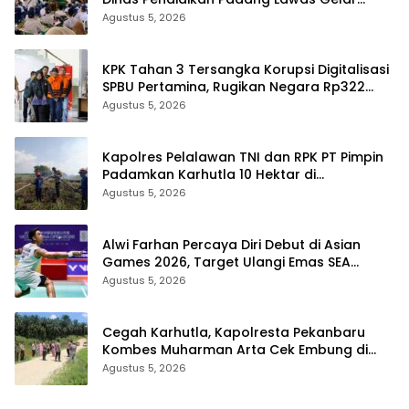
Pelatihan OSIS SMP se-Kabupaten Padang
Agustus 5, 2026
Lawas
KPK Tahan 3 Tersangka Korupsi Digitalisasi
SPBU Pertamina, Rugikan Negara Rp322
Miliar
Agustus 5, 2026
Kapolres Pelalawan TNI dan RPK PT Pimpin
Padamkan Karhutla 10 Hektar di
Kerumutan, Water Bombing Diterjunkan
Agustus 5, 2026
Alwi Farhan Percaya Diri Debut di Asian
Games 2026, Target Ulangi Emas SEA
Games
Agustus 5, 2026
Cegah Karhutla, Kapolresta Pekanbaru
Kombes Muharman Arta Cek Embung di
Payung Sekaki dan Tenayan Raya
Agustus 5, 2026