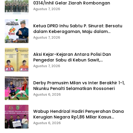
0314/Inhil Gelar Ziarah Rombongan
Agustus 7, 2026
Ketua DPRD Inhu Sabtu P. Sinurat: Bersatu
dalam Keberagaman, Maju dalam
Pembangunan di HUT ke-69 Provinsi Riau
Agustus 7, 2026
Aksi Kejar-Kejaran Antara Polisi Dan
Pengedar Sabu di Kebun Sawit,
Satresnarkoba Polres Inhu Ringkus Dua
Agustus 7, 2026
Pelaku
Derby Pramusim Milan vs Inter Berakhir 1-1,
Nkunku Penalti Selamatkan Rossoneri
Agustus 6, 2026
Wabup Hendrizal Hadiri Penyerahan Dana
Kerugian Negara Rp1,86 Miliar Kasus
Korupsi BPR Indra Arta
Agustus 6, 2026