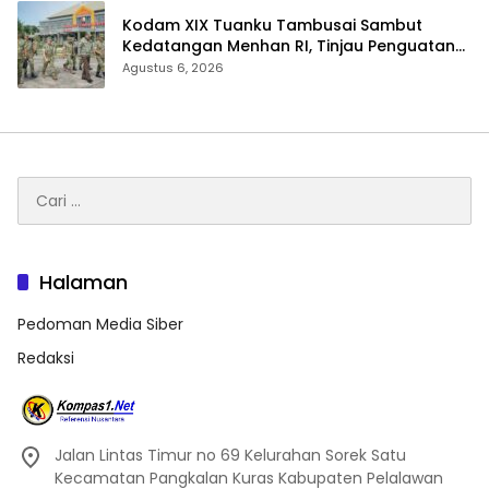
Kodam XIX Tuanku Tambusai Sambut
Kedatangan Menhan RI, Tinjau Penguatan
Yonif TP di Bengkalis dan Kampar
Agustus 6, 2026
Cari
untuk:
Halaman
Pedoman Media Siber
Redaksi
Jalan Lintas Timur no 69 Kelurahan Sorek Satu
Kecamatan Pangkalan Kuras Kabupaten Pelalawan