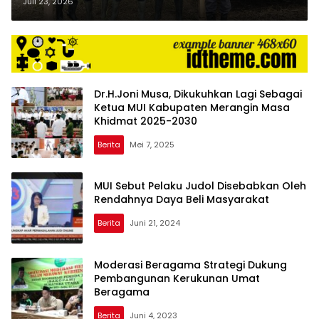
dan Lahan di Sungai Junjangan
Juli 23, 2026
Dr.H.Joni Musa, Dikukuhkan Lagi Sebagai
Ketua MUI Kabupaten Merangin Masa
Khidmat 2025-2030
Berita
Mei 7, 2025
MUI Sebut Pelaku Judol Disebabkan Oleh
Rendahnya Daya Beli Masyarakat
Berita
Juni 21, 2024
Moderasi Beragama Strategi Dukung
Pembangunan Kerukunan Umat
Beragama
Berita
Juni 4, 2023