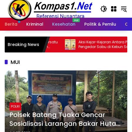
Langsung
ke
konten
Berita
Kriminal
Kesehatan
Politik & Pemilu
Ot
Bersatu
Aksi Kejar-Kejaran Antara Polisi Dan
Der
Breaking News
m
Pengedar Sabu di Kebun Sawit,
Nku
si Riau
Satresnarkoba Polres Inhu Ringkus Dua
Pelaku
MUI
POLRI
Polsek Batang Tuaka Gencar
Sosialisasi Larangan Bakar Hutan