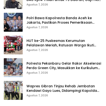
Terancam Telat
Agustus 7, 2026
Polri Bawa Kapolresta Banda Aceh ke
Jakarta, Pastikan Proses Pemeriksaan
Profesional dan Transparan
Agustus 7, 2026
HUT ke-25 Puskesmas Kerumutan
Pelalawan Meriah, Ratusan Warga Ikuti
Jalan Santai dan Cek Kesehatan Gratis
Agustus 7, 2026
Polresta Pekanbaru Gelar Rakor Akselerasi
Perda Green City, Masukkan ke Kurikulum
Sekolah
Agustus 7, 2026
Wapres Gibran Tinjau Rehab Jembatan
Kendawi Gayo Lues, Didampingi Kapolda
Aceh
Agustus 7, 2026