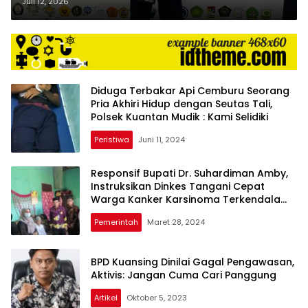
Isu Krisis Regenerasi Silat
Juli 12, 2026
Pangean
Diduga Terbakar Api Cemburu Seorang
Pria Akhiri Hidup dengan Seutas Tali,
Polsek Kuantan Mudik : Kami Selidiki
Peristiwa
Juni 11, 2024
Responsif Bupati Dr. Suhardiman Amby,
Instruksikan Dinkes Tangani Cepat
Warga Kanker Karsinoma Terkendala
Biaya
Pemerintah
Maret 28, 2024
BPD Kuansing Dinilai Gagal Pengawasan,
Aktivis: Jangan Cuma Cari Panggung
Artikel
Oktober 5, 2023