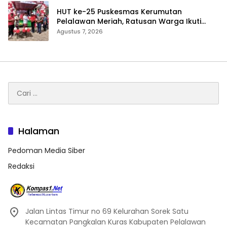
HUT ke-25 Puskesmas Kerumutan
Pelalawan Meriah, Ratusan Warga Ikuti
Jalan Santai dan Cek Kesehatan Gratis
Agustus 7, 2026
Cari
untuk:
Halaman
Pedoman Media Siber
Redaksi
Jalan Lintas Timur no 69 Kelurahan Sorek Satu
Kecamatan Pangkalan Kuras Kabupaten Pelalawan