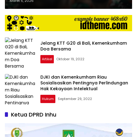
Kodam XIX/Tuanku Tambusai
Maret 5, 2026
Jelang KTT G20 di Bali, Kemenkumham
Doa Bersama
Artikel
Oktober 19, 2022
DJKI dan Kemenkumham Riau
Sosialisasikan Pentingnya Perlindungan
Hak Kekayaan Intelektual
Hukum
September 29, 2022
Ketua DPRD Inhu