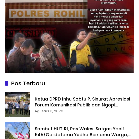
Pos Terbaru
Ketua DPRD Inhu Sabtu P. Sinurat Apresiasi
Forum Komunikasi Publik dan Ngopi
Bersama Kejari Inhu
Agustus 8, 2026
Sambut HUT RI, Pos Walesi Satgas Yonif
645/Gardatama Yudha Bersama Warga,