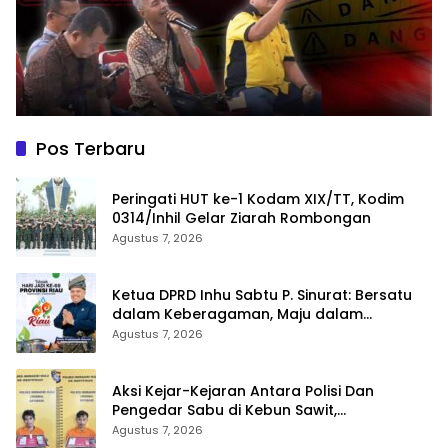
Pos Terbaru
Peringati HUT ke-1 Kodam XIX/TT, Kodim
0314/Inhil Gelar Ziarah Rombongan
Agustus 7, 2026
Ketua DPRD Inhu Sabtu P. Sinurat: Bersatu
dalam Keberagaman, Maju dalam
Pembangunan di HUT ke-69 Provinsi Riau
Agustus 7, 2026
Aksi Kejar-Kejaran Antara Polisi Dan
Pengedar Sabu di Kebun Sawit,
Satresnarkoba Polres Inhu Ringkus Dua
Agustus 7, 2026