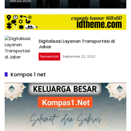
Gangguan Pekan Lalu
Juni 22, 2026
Digitalisasi Layanan Transportasi di
Jabar
Pemerintah
September 22, 2022
Kompas 1 net