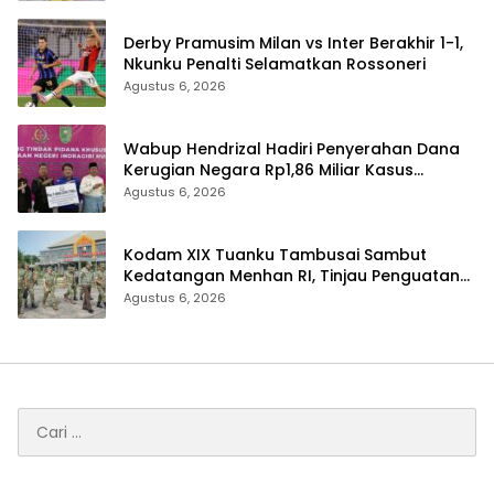
Pelaku
Derby Pramusim Milan vs Inter Berakhir 1-1,
Nkunku Penalti Selamatkan Rossoneri
Agustus 6, 2026
Wabup Hendrizal Hadiri Penyerahan Dana
Kerugian Negara Rp1,86 Miliar Kasus
Korupsi BPR Indra Arta
Agustus 6, 2026
Kodam XIX Tuanku Tambusai Sambut
Kedatangan Menhan RI, Tinjau Penguatan
Yonif TP di Bengkalis dan Kampar
Agustus 6, 2026
Cari
untuk: