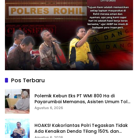
Pos Terbaru
Polemik Kebun Eks PT WMI 800 Ha di
Payarumbai Memanas, Asisten Umum Tolak
Dikelola Agrinas dan Tantang Presiden
Agustus 6, 2026
Prabowo
HOAKS! Kakorlantas Polri Tegaskan Tidak
Ada Kenaikan Denda Tilang 150% dan
Tilang Manual Menyeluruh
Agustus 6, 2026