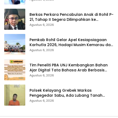
Berkas Perkara Pencabulan Anak di Rohil P-
21, Tahap II Segera Dilimpahkan ke
Kejaksaan
Agustus 6, 2026
Pemkab Rohil Gelar Apel Kesiapsiagaan
Karhutla 2026, Hadapi Musim Kemarau dan
El Nino
Agustus 6, 2026
Tim Peneliti PBA UNJ Kembangkan Bahan
Ajar Digital Tata Bahasa Arab Berbasis
Multimedia Interaktif untuk Mahasiswa
Agustus 6, 2026
Pemula
Polsek Kelayang Grebek Markas
Pengegedar Sabu, Ada Lubang Tanah
Untuk Menyimpan Barang Bukti
Agustus 6, 2026