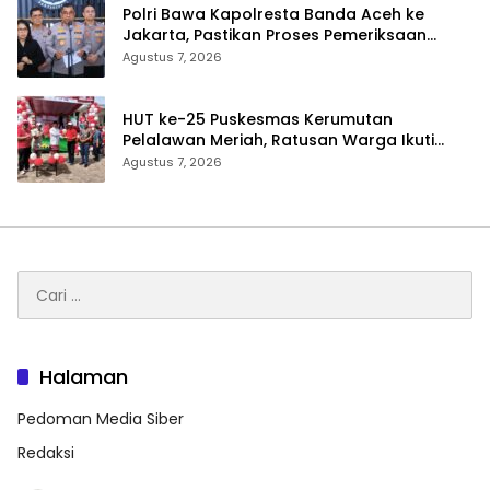
Polri Bawa Kapolresta Banda Aceh ke
Jakarta, Pastikan Proses Pemeriksaan
Profesional dan Transparan
Agustus 7, 2026
HUT ke-25 Puskesmas Kerumutan
Pelalawan Meriah, Ratusan Warga Ikuti
Jalan Santai dan Cek Kesehatan Gratis
Agustus 7, 2026
Cari
untuk:
Halaman
Pedoman Media Siber
Redaksi