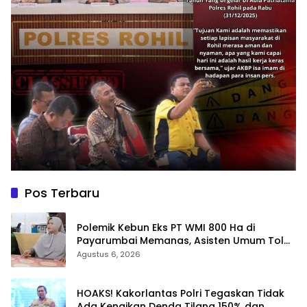
Pos Terbaru
Polemik Kebun Eks PT WMI 800 Ha di
Payarumbai Memanas, Asisten Umum Tolak
Dikelola Agrinas dan Tantang Presiden
Agustus 6, 2026
Prabowo
HOAKS! Kakorlantas Polri Tegaskan Tidak
Ada Kenaikan Denda Tilang 150% dan