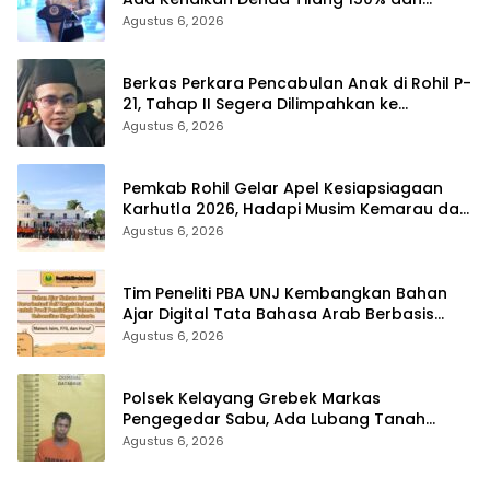
Tilang Manual Menyeluruh
Agustus 6, 2026
Berkas Perkara Pencabulan Anak di Rohil P-
21, Tahap II Segera Dilimpahkan ke
Kejaksaan
Agustus 6, 2026
Pemkab Rohil Gelar Apel Kesiapsiagaan
Karhutla 2026, Hadapi Musim Kemarau dan
El Nino
Agustus 6, 2026
Tim Peneliti PBA UNJ Kembangkan Bahan
Ajar Digital Tata Bahasa Arab Berbasis
Multimedia Interaktif untuk Mahasiswa
Agustus 6, 2026
Pemula
Polsek Kelayang Grebek Markas
Pengegedar Sabu, Ada Lubang Tanah
Untuk Menyimpan Barang Bukti
Agustus 6, 2026