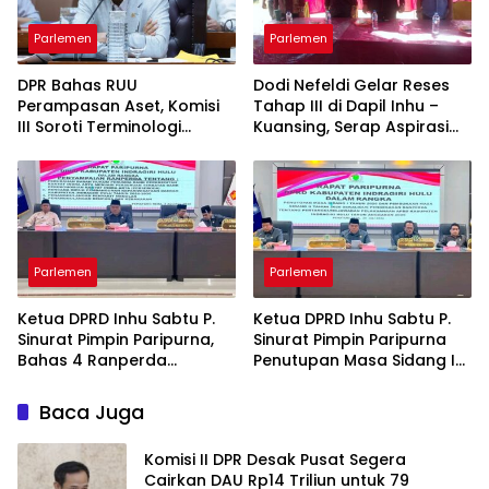
Parlemen
Parlemen
DPR Bahas RUU
Dodi Nefeldi Gelar Reses
Perampasan Aset, Komisi
Tahap III di Dapil Inhu –
III Soroti Terminologi
Kuansing, Serap Aspirasi
“Perampasan” vs
Infrastruktur hingga
“Pemulihan”
Pendidikan
Parlemen
Parlemen
Ketua DPRD Inhu Sabtu P.
Ketua DPRD Inhu Sabtu P.
Sinurat Pimpin Paripurna,
Sinurat Pimpin Paripurna
Bahas 4 Ranperda
Penutupan Masa Sidang I
Strategis: BPR Jadi
dan Pengesahan
Perseroan hingga Rencana
Ranperda
Baca Juga
Induk Pariwisata
Pertanggungjawaban
APBD 2025
Komisi II DPR Desak Pusat Segera
Cairkan DAU Rp14 Triliun untuk 79