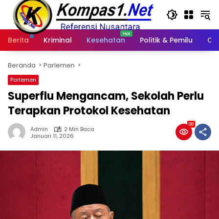
Langsung
ke
konten
Berita
Kriminal
Kesehatan
Politik & Pemilu
Ot
Beranda
Parlemen
Parlemen
Superflu Mengancam, Sekolah Perlu
Terapkan Protokol Kesehatan
88
Admin
2 Min Baca
Januari 11, 2026