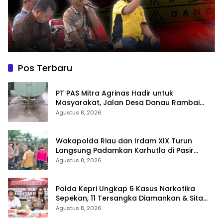
Pos Terbaru
‎PT PAS Mitra Agrinas Hadir untuk
Masyarakat, Jalan Desa Danau Rambai
Dirawat dan Disiram
Agustus 8, 2026
Wakapolda Riau dan Irdam XIX Turun
Langsung Padamkan Karhutla di Pasir
Limau Kapas Rohil
Agustus 8, 2026
Polda Kepri Ungkap 6 Kasus Narkotika
Sepekan, 11 Tersangka Diamankan & Sita
402 Gram Sabu
Agustus 8, 2026