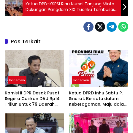
Ketua DPD-KSPSI Riau Nursal Tanjung Minta
Dukungan Pangdam XIX Tuanku Tambusai,
Ikuti Festival Melayu Day 2026 di Thailand
Pos Terkait
Parlemen
Parlemen
Komisi II DPR Desak Pusat
Ketua DPRD Inhu Sabtu P.
Segera Cairkan DAU Rp14
Sinurat: Bersatu dalam
Triliun untuk 79 Daerah,
Keberagaman, Maju dalam
Gaji PNS Terancam Telat
Pembangunan di HUT ke-
69 Provinsi Riau