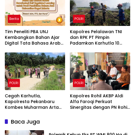
Berita
POLRI
Tim Peneliti PBA UNJ
Kapolres Pelalawan TNI
Kembangkan Bahan Ajar
dan RPK PT Pimpin
Digital Tata Bahasa Arab
Padamkan Karhutla 10
Berbasis Multimedia
Hektar di Kerumutan,
Interaktif untuk Mahasiswa
Water Bombing Diterjunkan
Pemula
POLRI
POLRI
Cegah Karhutla,
Kapolres Rohil AKBP Aldi
Kapolresta Pekanbaru
Alfa Faroqi Perkuat
Kombes Muharman Arta
Sinergitas dengan PN Rohil
Cek Embung di Payung
Bahas KUHAP Baru
Sekaki dan Tenayan Raya
Baca Juga
Polemik Kebun Eks PT WMI 800 Ha di