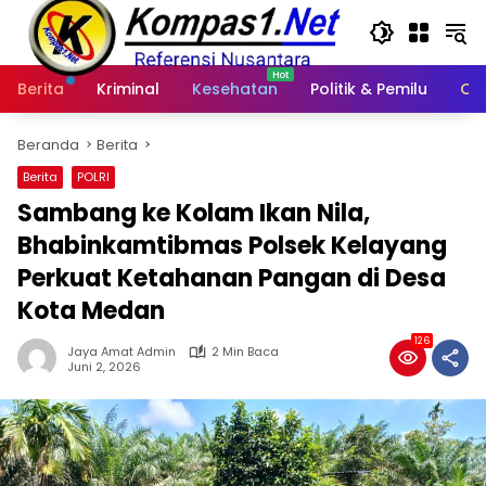
Langsung
ke
konten
Berita
Kriminal
Kesehatan
Politik & Pemilu
Ot
Beranda
Berita
Berita
POLRI
Sambang ke Kolam Ikan Nila,
Bhabinkamtibmas Polsek Kelayang
Perkuat Ketahanan Pangan di Desa
Kota Medan
126
Jaya Amat Admin
2 Min Baca
Juni 2, 2026