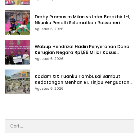
Pelaku
Derby Pramusim Milan vs Inter Berakhir 1-1,
Nkunku Penalti Selamatkan Rossoneri
Agustus 6, 2026
Wabup Hendrizal Hadiri Penyerahan Dana
Kerugian Negara Rp1,86 Miliar Kasus
Korupsi BPR Indra Arta
Agustus 6, 2026
Kodam XIX Tuanku Tambusai Sambut
Kedatangan Menhan RI, Tinjau Penguatan
Yonif TP di Bengkalis dan Kampar
Agustus 6, 2026
Cari
untuk: