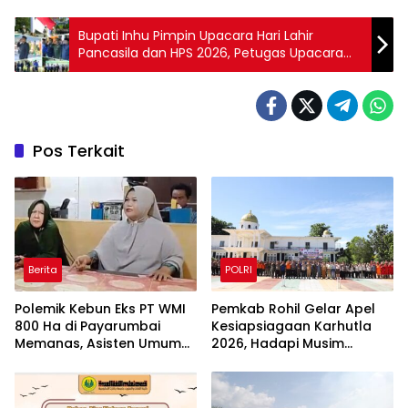
Bupati Inhu Pimpin Upacara Hari Lahir
Pancasila dan HPS 2026, Petugas Upacara
Full Prajurit TNI
Pos Terkait
Berita
POLRI
Polemik Kebun Eks PT WMI
Pemkab Rohil Gelar Apel
800 Ha di Payarumbai
Kesiapsiagaan Karhutla
Memanas, Asisten Umum
2026, Hadapi Musim
Tolak Dikelola Agrinas dan
Kemarau dan El Nino
Tantang Presiden Prabowo