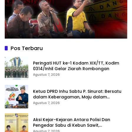
Pos Terbaru
Peringati HUT ke-1 Kodam XIX/TT, Kodim
0314/Inhil Gelar Ziarah Rombongan
Agustus 7, 2026
Ketua DPRD Inhu Sabtu P. Sinurat: Bersatu
dalam Keberagaman, Maju dalam
Pembangunan di HUT ke-69 Provinsi Riau
Agustus 7, 2026
Aksi Kejar-Kejaran Antara Polisi Dan
Pengedar Sabu di Kebun Sawit,
Satresnarkoba Polres Inhu Ringkus Dua
Agustus 7, 2026