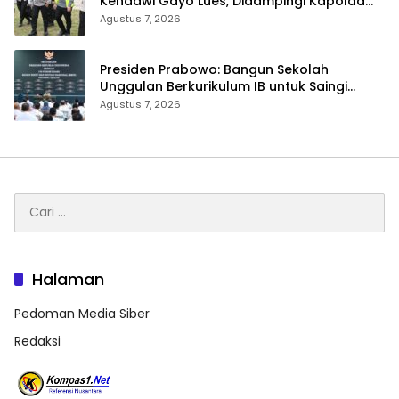
Kendawi Gayo Lues, Didampingi Kapolda
Aceh
Agustus 7, 2026
Presiden Prabowo: Bangun Sekolah
Unggulan Berkurikulum IB untuk Saingi
Dunia
Agustus 7, 2026
Cari
untuk:
Halaman
Pedoman Media Siber
Redaksi