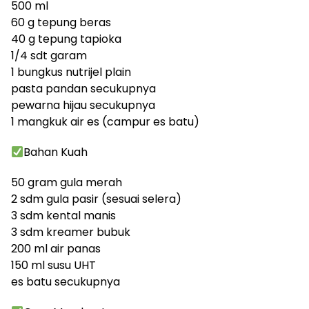
500 ml
60 g tepung beras
40 g tepung tapioka
1/4 sdt garam
1 bungkus nutrijel plain
pasta pandan secukupnya
pewarna hijau secukupnya
1 mangkuk air es (campur es batu)
Bahan Kuah
50 gram gula merah
2 sdm gula pasir (sesuai selera)
3 sdm kental manis
3 sdm kreamer bubuk
200 ml air panas
150 ml susu UHT
es batu secukupnya