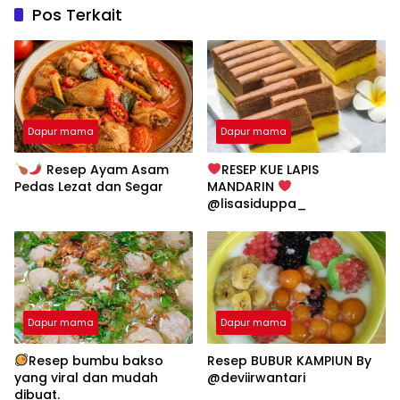
Pos Terkait
Dapur mama
Dapur mama
Resep Ayam Asam
RESEP KUE LAPIS
Pedas Lezat dan Segar
MANDARIN
@lisasiduppa_
Dapur mama
Dapur mama
Resep bumbu bakso
Resep BUBUR KAMPIUN By
yang viral dan mudah
@deviirwantari
dibuat.