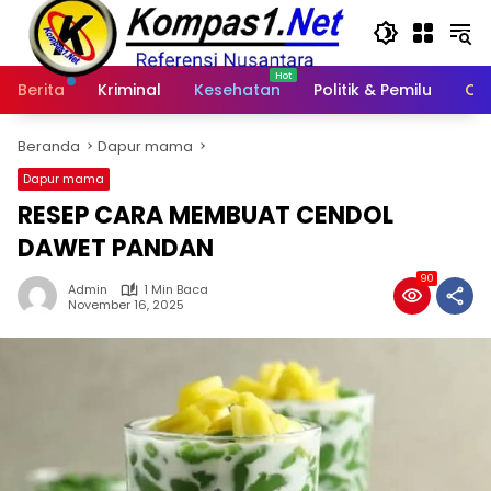
Langsung
ke
konten
Berita
Kriminal
Kesehatan
Politik & Pemilu
Ot
Beranda
Dapur mama
Dapur mama
RESEP CARA MEMBUAT CENDOL
DAWET PANDAN
90
Admin
1 Min Baca
November 16, 2025