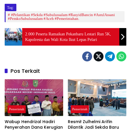
Tag:
#Pelantikan #Sekda #Subulussalam #RasyidBancin #AsrulAssani
#PemkoSubulussalam #Aceh #Pemerintahan.
2.000 Peserta Ramaikan Pekanbaru Lestari Run 5K,
Kapolresta dan Wali Kota Ikut Lepas Pelari
Pos Terkait
Pemerintah
Pemerintah
Wabup Hendrizal Hadiri
Resmi! Zulhelmi Arifin
Penyerahan Dana Kerugian
Dilantik Jadi Sekda Baru