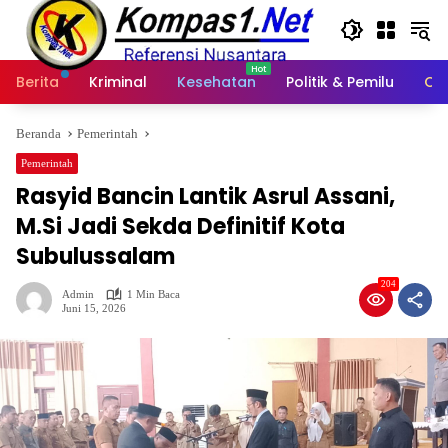
Langsung
ke
konten
Berita
Kriminal
Kesehatan
Politik & Pemilu
Ot
Beranda
Pemerintah
Pemerintah
Rasyid Bancin Lantik Asrul Assani,
M.Si Jadi Sekda Definitif Kota
Subulussalam
204
Admin
1 Min Baca
Juni 15, 2026