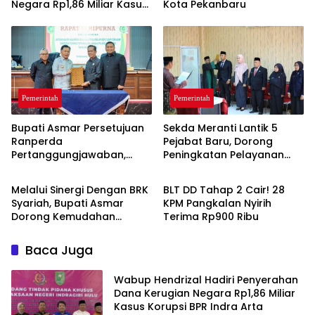
Negara Rp1,86 Miliar Kasus
Kota Pekanbaru
Korupsi BPR Indra Arta
Pemerintah
Pemerintah
Bupati Asmar Persetujuan
Sekda Meranti Lantik 5
Ranperda
Pejabat Baru, Dorong
Pertanggungjawaban,
Peningkatan Pelayanan
Pemerintah
Pemerintah
APBD 2025 Wujud Sinergi
Publik
Pemkab dan DPRD
Melalui Sinergi Dengan BRK
BLT DD Tahap 2 Cair! 28
Syariah, Bupati Asmar
KPM Pangkalan Nyirih
Dorong Kemudahan
Terima Rp900 Ribu
Layanan Pensiun ASN
Baca Juga
Wabup Hendrizal Hadiri Penyerahan
Dana Kerugian Negara Rp1,86 Miliar
Kasus Korupsi BPR Indra Arta