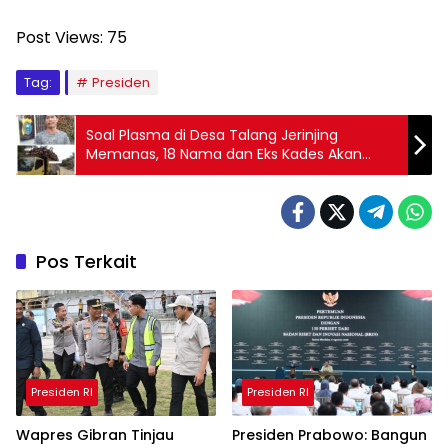
Post Views:
75
Tag:
Presiden
Soal Plasma di Desa Talang Jerinjing
Memanas, 18 Nama dan Eks Kades Akan
Dilaporkan ke Polda Riau, Eks Bupati Inhu
Diseret
Pos Terkait
Presiden RI
Presiden RI
Wapres Gibran Tinjau
Presiden Prabowo: Bangun