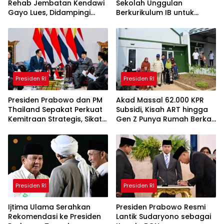
Rehab Jembatan Kendawi
Sekolah Unggulan
Gayo Lues, Didampingi
Berkurikulum IB untuk
Kapolda Aceh
Saingi Dunia
Presiden RI
Presiden RI
Presiden Prabowo dan PM
Akad Massal 62.000 KPR
Thailand Sepakat Perkuat
Subsidi, Kisah ART hingga
Kemitraan Strategis, Sikat
Gen Z Punya Rumah Berkat
Online Scam
Program FLPP Prabowo
Presiden RI
Presiden RI
Ijtima Ulama Serahkan
Presiden Prabowo Resmi
Rekomendasi ke Presiden
Lantik Sudaryono sebagai