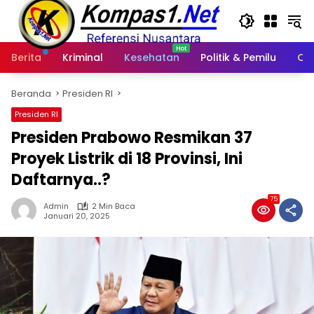
Langsung
ke
konten
Berita
Kriminal
Kesehatan
Politik & Pemilu
Ot
Beranda
Presiden RI
Presiden RI
Presiden Prabowo Resmikan 37
Proyek Listrik di 18 Provinsi, Ini
Daftarnya..?
75
Admin
2 Min Baca
Januari 20, 2025