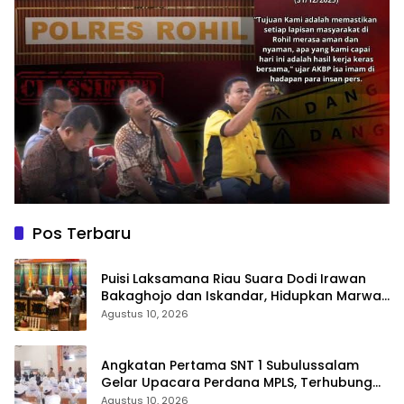
Pos Terbaru
Puisi Laksamana Riau Suara Dodi Irawan
Bakaghojo dan Iskandar, Hidupkan Marwah
Melayu Menggetarkan Paripurna HUT ke-69
Agustus 10, 2026
Angkatan Pertama SNT 1 Subulussalam
Gelar Upacara Perdana MPLS, Terhubung
Langsung dengan Menteri Pendidikan Lewat
Agustus 10, 2026