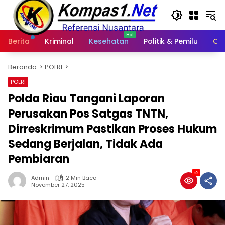
Langsung
ke
konten
Berita
Kriminal
Kesehatan
Politik & Pemilu
Ot
Beranda
POLRI
POLRI
Polda Riau Tangani Laporan
Perusakan Pos Satgas TNTN,
Dirreskrimum Pastikan Proses Hukum
Sedang Berjalan, Tidak Ada
Pembiaran
52
Admin
2 Min Baca
November 27, 2025