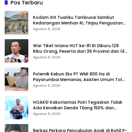
Pos Terbaru
Kodam XIX Tuanku Tambusai Sambut
Kedatangan Menhan RI, Tinjau Penguatan
Yonif TP di Bengkalis dan Kampar
Agustus 6, 2026
War Tiket Istana HUT ke-81 RI Diburu 128
Ribu Orang, Peserta dari 36 Provinsi dan 14
Negara
Agustus 6, 2026
Polemik Kebun Eks PT WMI 800 Ha di
Payarumbai Memanas, Asisten Umum Tolak
Dikelola Agrinas dan Tantang Presiden
Agustus 6, 2026
Prabowo
HOAKS! Kakorlantas Polri Tegaskan Tidak
Ada Kenaikan Denda Tilang 150% dan
Tilang Manual Menyeluruh
Agustus 6, 2026
Berkas Perkara Pencabulan Anak di Rohil P-