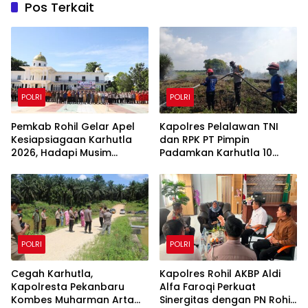
Pos Terkait
POLRI
POLRI
Pemkab Rohil Gelar Apel
Kapolres Pelalawan TNI
Kesiapsiagaan Karhutla
dan RPK PT Pimpin
2026, Hadapi Musim
Padamkan Karhutla 10
Kemarau dan El Nino
Hektar di Kerumutan,
Water Bombing Diterjunkan
POLRI
POLRI
Cegah Karhutla,
Kapolres Rohil AKBP Aldi
Kapolresta Pekanbaru
Alfa Faroqi Perkuat
Kombes Muharman Arta
Sinergitas dengan PN Rohil