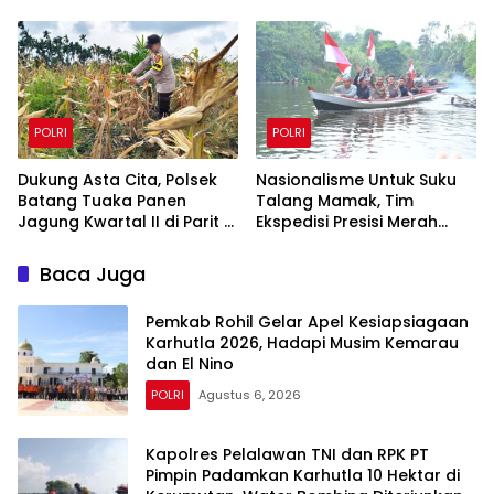
Cek Embung di Payung
Bahas KUHAP Baru
Sekaki dan Tenayan Raya
POLRI
POLRI
Dukung Asta Cita, Polsek
Nasionalisme Untuk Suku
Batang Tuaka Panen
Talang Mamak, Tim
Jagung Kwartal II di Parit 8
Ekspedisi Presisi Merah
Desa Tanjung Siantar
Putih Polda Riau Polres Inhu
Hantarkan Bendera,
Baca Juga
Bansos Hingga Tanam
Pohon Bersama
Pemkab Rohil Gelar Apel Kesiapsiagaan
Karhutla 2026, Hadapi Musim Kemarau
dan El Nino
POLRI
Agustus 6, 2026
Kapolres Pelalawan TNI dan RPK PT
Pimpin Padamkan Karhutla 10 Hektar di