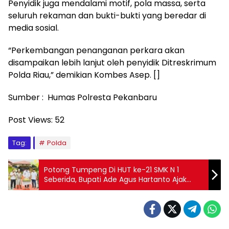
Penyidik juga mendalami motif, pola massa, serta
seluruh rekaman dan bukti-bukti yang beredar di
media sosial.
“Perkembangan penanganan perkara akan
disampaikan lebih lanjut oleh penyidik Ditreskrimum
Polda Riau,” demikian Kombes Asep. []
Sumber : Humas Polresta Pekanbaru
Post Views:
52
Tag:
Polda
Potong Tumpeng Di HUT ke-21 SMK N 1
Seberida, Bupati Ade Agus Hartanto Ajak
Siswa Bersiap Jadi Generasi Emas 2045