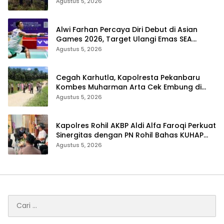
Kerumutan, Water Bombing Diterjunkan
Agustus 5, 2026
Alwi Farhan Percaya Diri Debut di Asian
Games 2026, Target Ulangi Emas SEA
Games
Agustus 5, 2026
Cegah Karhutla, Kapolresta Pekanbaru
Kombes Muharman Arta Cek Embung di
Payung Sekaki dan Tenayan Raya
Agustus 5, 2026
Kapolres Rohil AKBP Aldi Alfa Faroqi Perkuat
Sinergitas dengan PN Rohil Bahas KUHAP
Baru
Agustus 5, 2026
Cari
untuk: