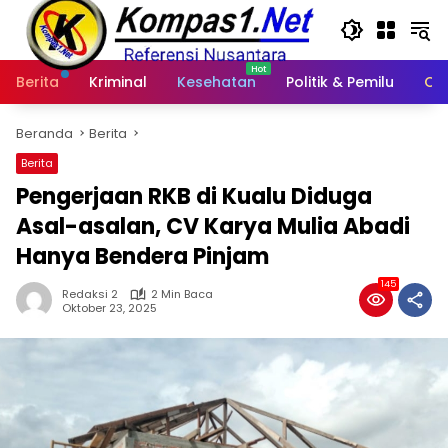
Langsung
ke
konten
Berita
Kriminal
Kesehatan
Politik & Pemilu
Ot
Beranda
Berita
Berita
Pengerjaan RKB di Kualu Diduga
Asal-asalan, CV Karya Mulia Abadi
Hanya Bendera Pinjam
145
Redaksi 2
2 Min Baca
Oktober 23, 2025