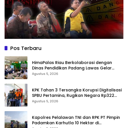
Pos Terbaru
HimaPalas Riau Berkolaborasi dengan
Dinas Pendidikan Padang Lawas Gelar
Pelatihan OSIS SMP se-Kabupaten Padang
Agustus 5, 2026
Lawas
KPK Tahan 3 Tersangka Korupsi Digitalisasi
SPBU Pertamina, Rugikan Negara Rp322
Miliar
Agustus 5, 2026
Kapolres Pelalawan TNI dan RPK PT Pimpin
Padamkan Karhutla 10 Hektar di