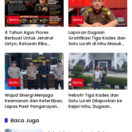
Cina
Berita
Berita
4 Tahun Agus Flores
Laporan Dugaan
Berbuat Untuk Jendral
Gratifikasi Tiga Kades dan
Listyo, Ratusan Ribu
Satu Lurah di Inhu Masuk
Masyarakat Dihadirkan
Kejari, Terkait Konflik Lahan
Dilapangan
dengan PT SBP
Berita
Berita
Wujud Sinergi Menjaga
Heboh! Tiga Kades dan
Keamanan dan Ketertiban,
Satu Lurah Dilaporkan ke
Lapas Pasir Pangarayan
Kejari Inhu, Dugaan
Terima Patroli Sambang
Gratifikasi di Balik Konflik
Polres Rokan Hulu
Berdarah Sungai Raya
Baca Juga