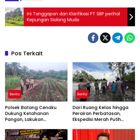
Ini Tanggapan dan Klarifikasi PT SBP perihal
Kepungan Sialang Mudo
Pos Terkait
Berita
Berita
Polsek Batang Cenaku
Dari Ruang Kelas hingga
Dukung Ketahanan
Perairan Perbatasan,
Pangan, Lakukan
Ekspedisi Merah Putih
Pemantauan dan
Presisi Hidupkan Semangat
Penyiraman Tanaman
Kebangsaan di Dumai
Jagung Pipil di Desa Aur