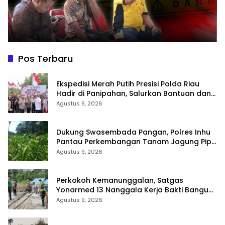
Pos Terbaru
Ekspedisi Merah Putih Presisi Polda Riau
Hadir di Panipahan, Salurkan Bantuan dan
Layanan Kesehatan
Agustus 9, 2026
Dukung Swasembada Pangan, Polres Inhu
Pantau Perkembangan Tanam Jagung Pipil
di Dua Wilayah
Agustus 9, 2026
Perkokoh Kemanunggalan, Satgas
Yonarmed 13 Nanggala Kerja Bakti Bangun
Masjid Al-Hikmah di Kapuas Hulu
Agustus 9, 2026