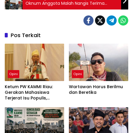
Oknum Anggota Malah Nangis Terima
Konsekuensi: Pecat
Pos Terkait
Opini
Opini
Ketum PW KAMMI Riau:
Wartawan Harus Berilmu
Gerakan Mahasiswa
dan Beretika
Terjerat Isu Populis,
Lupakan Isu Strategis Riau