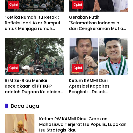
Opini
Opini
“Ketika Rumah Itu Retak :
Gerakan Putih;
Refleksi dari Akar Rumput
“Selamatkan Indonesia
untuk Menjaga rumah
dari Cengkeraman Mafia
KAMMI”
dan Intervensi Asing”
Opini
Opini
BEM Se-Riau Menilai
Ketum KAMMI Duri
Kecelakaan di PT IKPP
Apresiasi Kapolres
adalah Dugaan Kelalaian
Bengkalis, Desak
Sistemik dan Abai
Pengungkapan Jaringan
Besar Narkoba
Baca Juga
Ketum PW KAMMI Riau: Gerakan
Mahasiswa Terjerat Isu Populis, Lupakan
Isu Strategis Riau