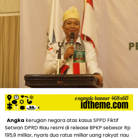
Angka
kerugian negara atas kasus SPPD Fiktif
Setwan DPRD Riau resmi di release BPKP sebesar Rp
195,9 milliar, nyaris dua ratus milliar uang rakyat riau