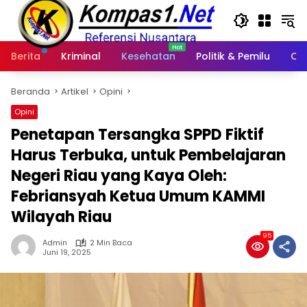
Langsung
ke
konten
Berita
Kriminal
Kesehatan
Politik & Pemilu
Ot
Beranda
Artikel
Opini
Opini
Penetapan Tersangka SPPD Fiktif
Harus Terbuka, untuk Pembelajaran
Negeri Riau yang Kaya Oleh:
Febriansyah Ketua Umum KAMMI
Wilayah Riau
95
Admin
2 Min Baca
Juni 19, 2025