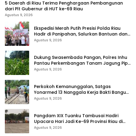
5 Daerah di Riau Terima Penghargaan Pembangunan
dari Plt Gubernur di HUT ke-69 Riau
Agustus 9, 2026
Ekspedisi Merah Putih Presisi Polda Riau
Hadir di Panipahan, Salurkan Bantuan dan
Layanan Kesehatan
Agustus 9, 2026
Dukung Swasembada Pangan, Polres Inhu
Pantau Perkembangan Tanam Jagung Pipil
di Dua Wilayah
Agustus 9, 2026
Perkokoh Kemanunggalan, Satgas
Yonarmed 13 Nanggala Kerja Bakti Bangun
Masjid Al-Hikmah di Kapuas Hulu
Agustus 9, 2026
Pangdam XIX Tuanku Tambusai Hadiri
Upacara Hari Jadi Ke-69 Provinsi Riau di
Pekanbaru
Agustus 9, 2026