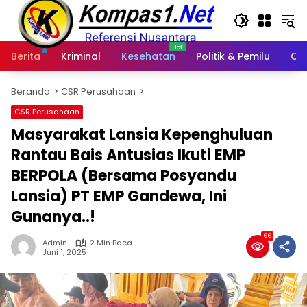
Langsung
ke
konten
Berita
Kriminal
Kesehatan
Politik & Pemilu
Ot
Beranda
CSR Perusahaan
CSR Perusahaan
Masyarakat Lansia Kepenghuluan
Rantau Bais Antusias Ikuti EMP
BERPOLA (Bersama Posyandu
Lansia) PT EMP Gandewa, Ini
Gunanya..!
66
Admin
2 Min Baca
Juni 1, 2025