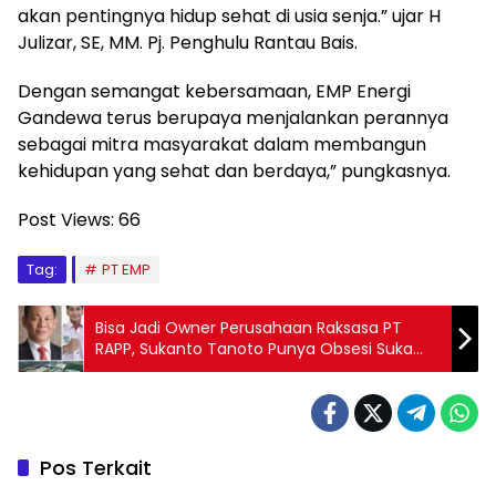
akan pentingnya hidup sehat di usia senja.” ujar H
Julizar, SE, MM. Pj. Penghulu Rantau Bais.
Dengan semangat kebersamaan, EMP Energi
Gandewa terus berupaya menjalankan perannya
sebagai mitra masyarakat dalam membangun
kehidupan yang sehat dan berdaya,” pungkasnya.
Post Views:
66
Tag:
PT EMP
Bisa Jadi Owner Perusahaan Raksasa PT
RAPP, Sukanto Tanoto Punya Obsesi Suka
Menyimpang yang Beraroma Ilegal
Pos Terkait