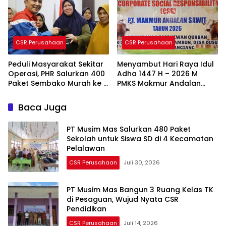
CSR Perusahaan
CSR Perusahaan
Peduli Masyarakat Sekitar
Menyambut Hari Raya Idul
Operasi, PHR Salurkan 400
Adha 1447 H – 2026 M
Paket Sembako Murah ke 4
PMKS Makmur Andalan
Desa di Kecamatan Pinggir
Sawit Salurkan Hewan
Bengkalis
Kurban ke 4 Desa
Baca Juga
PT Musim Mas Salurkan 480 Paket
Sekolah untuk Siswa SD di 4 Kecamatan
Pelalawan
CSR Perusahaan
Juli 30, 2026
PT Musim Mas Bangun 3 Ruang Kelas TK
di Pesaguan, Wujud Nyata CSR
Pendidikan
CSR Perusahaan
Juli 14, 2026