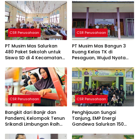
CSR Perusahaan
CSR Perusahaan
PT Musim Mas Salurkan
PT Musim Mas Bangun 3
480 Paket Sekolah untuk
Ruang Kelas TK di
Siswa SD di 4 Kecamatan
Pesaguan, Wujud Nyata
Pelalawan
CSR Pendidikan
CSR Perusahaan
CSR Perusahaan
Bangkit dari Banjir dan
Penghijauan Sungai
Pandemi, Kelompok Tenun
Tanjung, EMP Energi
Srikandi Limbungan Raih
Gandewa Salurkan 150
Napas Baru Lewat
Bibit Pohon Produktif
Dukungan PHR