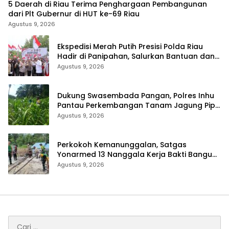
5 Daerah di Riau Terima Penghargaan Pembangunan
dari Plt Gubernur di HUT ke-69 Riau
Agustus 9, 2026
Ekspedisi Merah Putih Presisi Polda Riau
Hadir di Panipahan, Salurkan Bantuan dan
Layanan Kesehatan
Agustus 9, 2026
Dukung Swasembada Pangan, Polres Inhu
Pantau Perkembangan Tanam Jagung Pipil
di Dua Wilayah
Agustus 9, 2026
Perkokoh Kemanunggalan, Satgas
Yonarmed 13 Nanggala Kerja Bakti Bangun
Masjid Al-Hikmah di Kapuas Hulu
Agustus 9, 2026
Cari