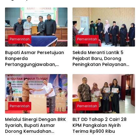
Korupsi BPR Indra Arta
Pemerintah
Pemerintah
Bupati Asmar Persetujuan
Sekda Meranti Lantik 5
Ranperda
Pejabat Baru, Dorong
Pertanggungjawaban,
Peningkatan Pelayanan
APBD 2025 Wujud Sinergi
Publik
Pemkab dan DPRD
Pemerintah
Pemerintah
Melalui Sinergi Dengan BRK
BLT DD Tahap 2 Cair! 28
Syariah, Bupati Asmar
KPM Pangkalan Nyirih
Dorong Kemudahan
Terima Rp900 Ribu
Layanan Pensiun ASN