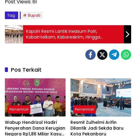
Post Views:
61
Tag:
Bupati
Kapolri Resmi Lantik Irwasum Polri,
Kabaintelkam, Kabareskrim, Hingga
Sejumlah Kapolda
Pos Terkait
Pemerintah
Pemerintah
Wabup Hendrizal Hadiri
Resmi! Zulhelmi Arifin
Penyerahan Dana Kerugian
Dilantik Jadi Sekda Baru
Negara Rp1,86 Miliar Kasus
Kota Pekanbaru