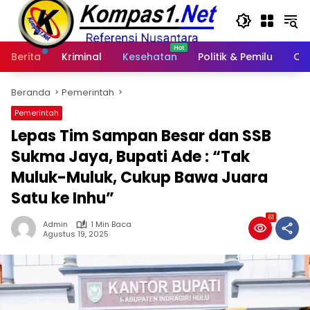
Langsung
ke
konten
Berita
Kriminal
Kesehatan
Politik & Pemilu
Ot
Beranda
Pemerintah
Pemerintah
Lepas Tim Sampan Besar dan SSB
Sukma Jaya, Bupati Ade : “Tak
Muluk-Muluk, Cukup Bawa Juara
Satu ke Inhu”
61
Admin
1 Min Baca
Agustus 19, 2025