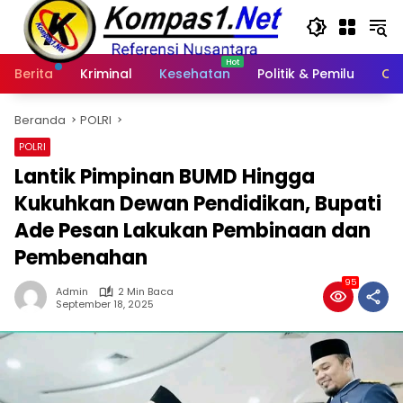
Langsung
ke
konten
Berita
Kriminal
Kesehatan
Politik & Pemilu
Ot
Beranda
POLRI
POLRI
Lantik Pimpinan BUMD Hingga
Kukuhkan Dewan Pendidikan, Bupati
Ade Pesan Lakukan Pembinaan dan
Pembenahan
95
Admin
2 Min Baca
September 18, 2025