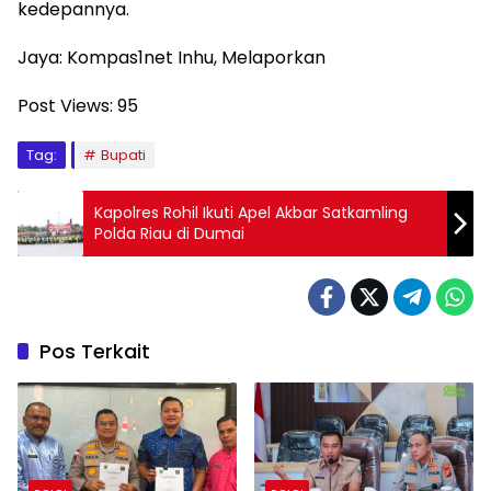
kedepannya.
Jaya: Kompas1net Inhu, Melaporkan
Post Views:
95
Tag:
Bupati
Kapolres Rohil Ikuti Apel Akbar Satkamling
Polda Riau di Dumai
Pos Terkait