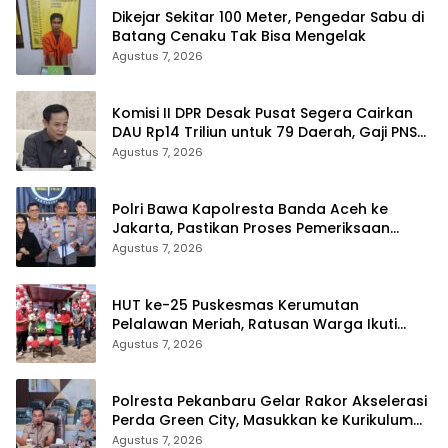
Dikejar Sekitar 100 Meter, Pengedar Sabu di
Batang Cenaku Tak Bisa Mengelak
Agustus 7, 2026
Komisi II DPR Desak Pusat Segera Cairkan
DAU Rp14 Triliun untuk 79 Daerah, Gaji PNS
Terancam Telat
Agustus 7, 2026
Polri Bawa Kapolresta Banda Aceh ke
Jakarta, Pastikan Proses Pemeriksaan
Profesional dan Transparan
Agustus 7, 2026
HUT ke-25 Puskesmas Kerumutan
Pelalawan Meriah, Ratusan Warga Ikuti
Jalan Santai dan Cek Kesehatan Gratis
Agustus 7, 2026
Polresta Pekanbaru Gelar Rakor Akselerasi
Perda Green City, Masukkan ke Kurikulum
Sekolah
Agustus 7, 2026