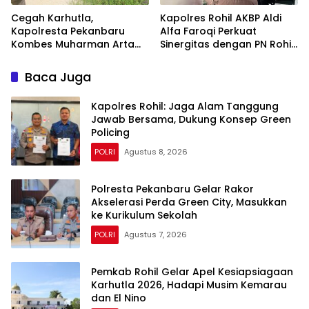
Cegah Karhutla,
Kapolres Rohil AKBP Aldi
Kapolresta Pekanbaru
Alfa Faroqi Perkuat
Kombes Muharman Arta
Sinergitas dengan PN Rohil
Cek Embung di Payung
Bahas KUHAP Baru
Sekaki dan Tenayan Raya
Baca Juga
Kapolres Rohil: Jaga Alam Tanggung
Jawab Bersama, Dukung Konsep Green
Policing
POLRI
Agustus 8, 2026
Polresta Pekanbaru Gelar Rakor
Akselerasi Perda Green City, Masukkan
ke Kurikulum Sekolah
POLRI
Agustus 7, 2026
Pemkab Rohil Gelar Apel Kesiapsiagaan
Karhutla 2026, Hadapi Musim Kemarau
dan El Nino