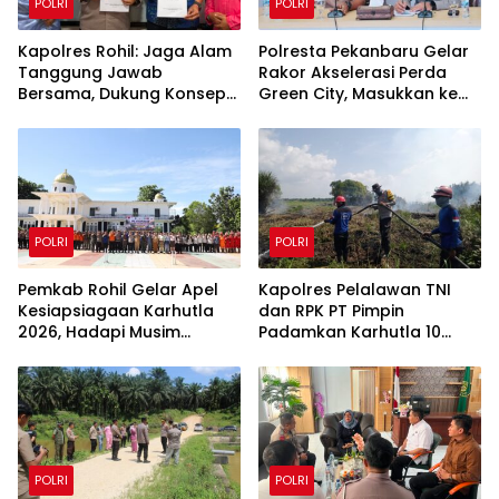
POLRI
POLRI
Kapolres Rohil: Jaga Alam
Polresta Pekanbaru Gelar
Tanggung Jawab
Rakor Akselerasi Perda
Bersama, Dukung Konsep
Green City, Masukkan ke
Green Policing
Kurikulum Sekolah
POLRI
POLRI
Pemkab Rohil Gelar Apel
Kapolres Pelalawan TNI
Kesiapsiagaan Karhutla
dan RPK PT Pimpin
2026, Hadapi Musim
Padamkan Karhutla 10
Kemarau dan El Nino
Hektar di Kerumutan,
Water Bombing Diterjunkan
POLRI
POLRI