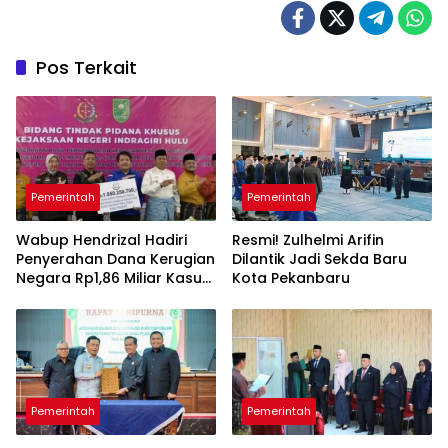
Pos Terkait
Pemerintah
Pemerintah
Wabup Hendrizal Hadiri
Resmi! Zulhelmi Arifin
Penyerahan Dana Kerugian
Dilantik Jadi Sekda Baru
Negara Rp1,86 Miliar Kasus
Kota Pekanbaru
Korupsi BPR Indra Arta
Pemerintah
Pemerintah