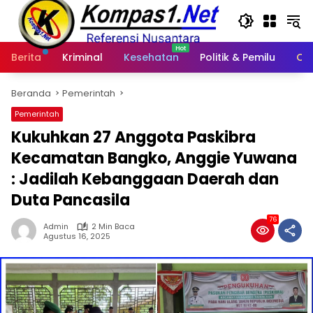
Langsung
ke
konten
Berita
Kriminal
Kesehatan
Politik & Pemilu
Ot
Beranda
Pemerintah
Pemerintah
Kukuhkan 27 Anggota Paskibra
Kecamatan Bangko, Anggie Yuwana
: Jadilah Kebanggaan Daerah dan
Duta Pancasila
76
Admin
2 Min Baca
Agustus 16, 2025