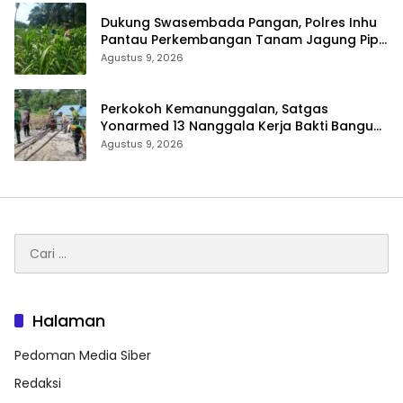
Dukung Swasembada Pangan, Polres Inhu
Pantau Perkembangan Tanam Jagung Pipil
di Dua Wilayah
Agustus 9, 2026
Perkokoh Kemanunggalan, Satgas
Yonarmed 13 Nanggala Kerja Bakti Bangun
Masjid Al-Hikmah di Kapuas Hulu
Agustus 9, 2026
Cari
untuk:
Halaman
Pedoman Media Siber
Redaksi