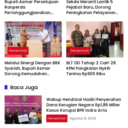
Bupati Asmar Persetujuan
Sekda Meranti Lantik 5
Ranperda
Pejabat Baru, Dorong
Pertanggungjawaban,
Peningkatan Pelayanan
APBD 2025 Wujud Sinergi
Publik
Pemkab dan DPRD
Pemerintah
Pemerintah
Melalui Sinergi Dengan BRK
BLT DD Tahap 2 Cair! 28
Syariah, Bupati Asmar
KPM Pangkalan Nyirih
Dorong Kemudahan
Terima Rp900 Ribu
Layanan Pensiun ASN
Baca Juga
Wabup Hendrizal Hadiri Penyerahan
Dana Kerugian Negara Rp1,86 Miliar
Kasus Korupsi BPR Indra Arta
Pemerintah
Agustus 6, 2026