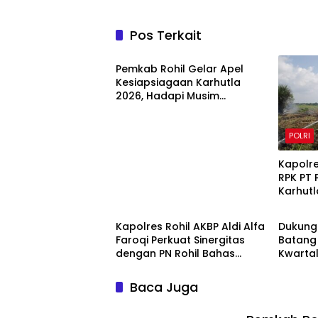
Pos Terkait
POLRI
Pemkab Rohil Gelar Apel
Kesiapsiagaan Karhutla
2026, Hadapi Musim
Kemarau dan El Nino
POLRI
Kapolre
RPK PT
Karhutl
POLRI
POLRI
Kerumu
Diterju
Kapolres Rohil AKBP Aldi Alfa
Dukung 
Faroqi Perkuat Sinergitas
Batang
dengan PN Rohil Bahas
Kwartal 
KUHAP Baru
Tanjung
Baca Juga