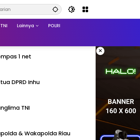
TNI
Lainnya
POLRI
×
mpas 1 net
tua DPRD Inhu
nglima TNI
polda & Wakapolda Riau