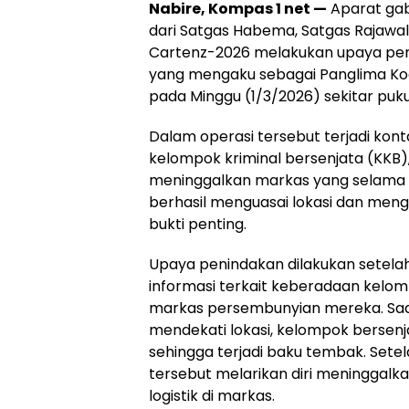
Nabire, Kompas 1 net —
Aparat gabu
dari Satgas Habema, Satgas Rajawal
Cartenz-2026 melakukan upaya pe
yang mengaku sebagai Panglima Koda
pada Minggu (1/3/2026) sekitar puku
Dalam operasi tersebut terjadi kon
kelompok kriminal bersenjata (KKB),
meninggalkan markas yang selama i
berhasil menguasai lokasi dan me
bukti penting.
Upaya penindakan dilakukan setel
informasi terkait keberadaan kelom
markas persembunyian mereka. Sa
mendekati lokasi, kelompok bersen
sehingga terjadi baku tembak. Set
tersebut melarikan diri meninggalk
logistik di markas.