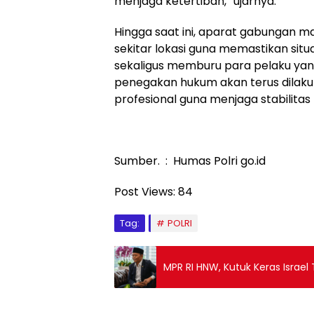
menjaga ketertiban,” ujarnya.
Hingga saat ini, aparat gabungan ma
sekitar lokasi guna memastikan sit
sekaligus memburu para pelaku yang
penegakan hukum akan terus dilaku
profesional guna menjaga stabilita
Sumber. : Humas Polri go.id
Post Views:
84
Tag:
POLRI
MPR RI HNW, Kutuk Keras Israel