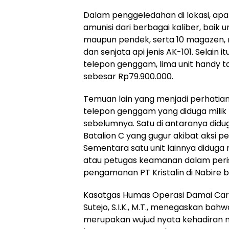
Dalam penggeledahan di lokasi, ap
amunisi dari berbagai kaliber, baik 
maupun pendek, serta 10 magazen, m
dan senjata api jenis AK-101. Selain i
telepon genggam, lima unit handy ta
sebesar Rp79.900.000.
Temuan lain yang menjadi perhatian
telepon genggam yang diduga milik
sebelumnya. Satu di antaranya didu
Batalion C yang gugur akibat aksi p
Sementara satu unit lainnya diduga 
atau petugas keamanan dalam per
pengamanan PT Kristalin di Nabire 
Kasatgas Humas Operasi Damai Cart
Sutejo, S.I.K., M.T., menegaskan ba
merupakan wujud nyata kehadiran 