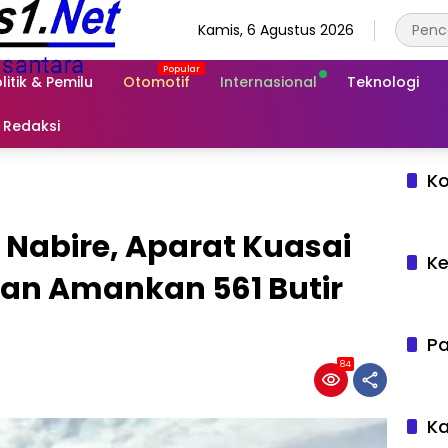
Kamis, 6 Agustus 2026
litik & Pemilu
Otomotif
Internasional
Teknologi
Redaksi
Ko
Nabire, Aparat Kuasai
Ke
an Amankan 561 Butir
Pa
84
Ka