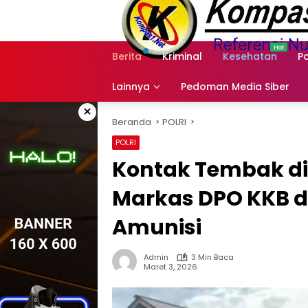
Langsung
ke
konten
Berita
Kriminal
Kesehatan
Po
Lainnya
Pedoman Media Siber
×
Beranda
POLRI
POLRI
Kontak Tembak di 
Markas DPO KKB d
Amunisi
Admin
3 Min Baca
Maret 3, 2026