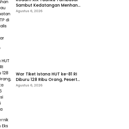
Sambut Kedatangan Menhan
RI, Tinjau Penguatan Yonif TP di
Agustus 6, 2026
Bengkalis dan Kampar
War Tiket Istana HUT ke-81 RI
Diburu 128 Ribu Orang, Peserta
dari 36 Provinsi dan 14 Negara
Agustus 6, 2026