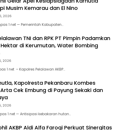
il Gelar Apel Kesiapsiagaan Karhutla
pi Musim Kemarau dan El Nino
6, 2026
mpas 1 net — Pemerintah Kabupaten…
elalawan TNI dan RPK PT Pimpin Padamkan
0 Hektar di Kerumutan, Water Bombing
n
5, 2026
as 1 net – Kapolres Pelalawan AKBP…
utla, Kapolresta Pekanbaru Kombes
Arta Cek Embung di Payung Sekaki dan
aya
5, 2026
as 1 net — Antisipasi kebakaran hutan…
hil AKBP Aldi Alfa Faroqi Perkuat Sinergitas