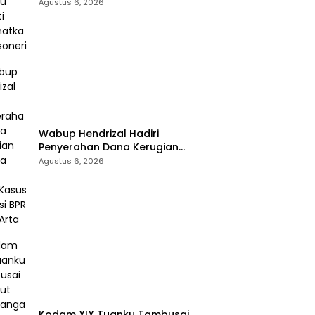
Selamatkan Rossoneri
Agustus 6, 2026
Wabup Hendrizal Hadiri
Penyerahan Dana Kerugian
Negara Rp1,86 Miliar Kasus
Agustus 6, 2026
Korupsi BPR Indra Arta
Kodam XIX Tuanku Tambusai