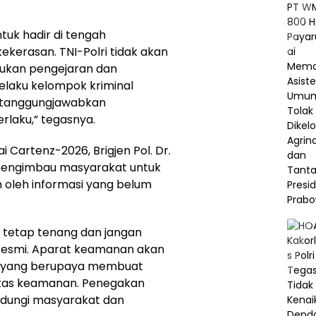
uk hadir di tengah
kekerasan. TNI-Polri tidak akan
kukan pengejaran dan
laku kelompok kriminal
rtanggungjawabkan
rlaku,” tegasnya.
 Cartenz-2026, Brigjen Pol. Dr.
H., mengimbau masyarakat untuk
 oleh informasi yang belum
tetap tenang dan jangan
resmi. Aparat keamanan akan
n yang berupaya membuat
itas keamanan. Penegakan
ndungi masyarakat dan