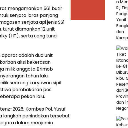
arat mengamankan 561 butir
untuk senjata laras panjang
agazen senjata api jenis SS1
tu, turut diamankan 12 unit
lky (HT), serta uang tunai
 aparat adalah dua unit
 korban aksi kekerasan
ga milik anggota Brimob
enyerangan tahun lalu.
milik seorang karyawan sipil
istiwa pembakaran pos
beberapa pekan lalu.
enz-2026, Kombes Pol. Yusuf
hwa langkah penindakan tersebut
negara dalam menjamin