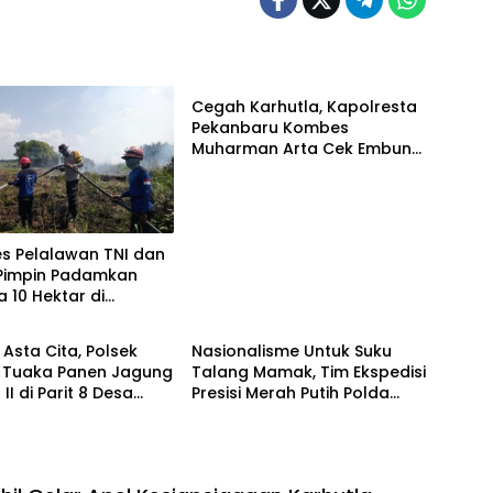
POLRI
Cegah Karhutla, Kapolresta
Pekanbaru Kombes
Muharman Arta Cek Embung
di Payung Sekaki dan
Tenayan Raya
s Pelalawan TNI dan
 Pimpin Padamkan
a 10 Hektar di
POLRI
tan, Water Bombing
nkan
Asta Cita, Polsek
Nasionalisme Untuk Suku
 Tuaka Panen Jagung
Talang Mamak, Tim Ekspedisi
II di Parit 8 Desa
Presisi Merah Putih Polda
 Siantar
Riau Polres Inhu Hantarkan
Bendera, Bansos Hingga
Tanam Pohon Bersama