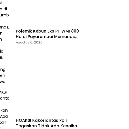
Polemik Kebun Eks PT WMI 800
Ha di Payarumbai Memanas,
Asisten Umum Tolak Dikelola
Agustus 6, 2026
Agrinas dan Tantang Presiden
Prabowo
HOAKS! Kakorlantas Polri
Tegaskan Tidak Ada Kenaikan