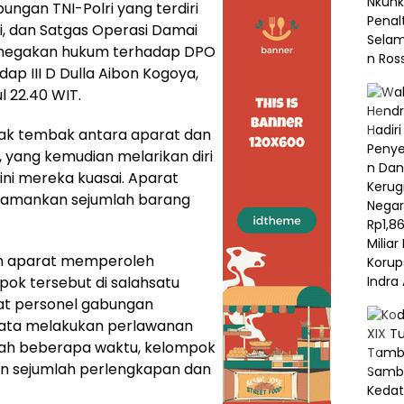
ngan TNI-Polri yang terdiri
i, dan Satgas Operasi Damai
negakan hukum terhadap DPO
p III D Dulla Aibon Kogoya,
l 22.40 WIT.
tak tembak antara aparat dan
 yang kemudian melarikan diri
ni mereka kuasai. Aparat
ngamankan sejumlah barang
ah aparat memperoleh
pok tersebut di salahsatu
at personel gabungan
jata melakukan perlawanan
elah beberapa waktu, kelompok
an sejumlah perlengkapan dan