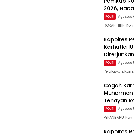
Pemkab Roh
2026, Hada
POLRI
Agustus 
ROKAN HILIR, Ko
Kapolres P
Karhutla 1
Diterjunka
POLRI
Agustus 
Pelalawan, Komp
Cegah Karh
Muharman 
Tenayan R
POLRI
Agustus 
PEKANBARU, Komp
Kapolres Ro