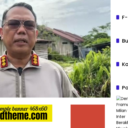
F-
Bu
Ka
Po