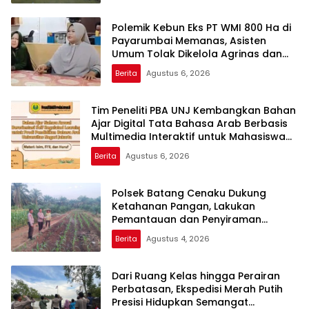
Polemik Kebun Eks PT WMI 800 Ha di
Payarumbai Memanas, Asisten
Umum Tolak Dikelola Agrinas dan
Tantang Presiden Prabowo
Berita
Agustus 6, 2026
Tim Peneliti PBA UNJ Kembangkan Bahan
Ajar Digital Tata Bahasa Arab Berbasis
Multimedia Interaktif untuk Mahasiswa
Pemula
Berita
Agustus 6, 2026
Polsek Batang Cenaku Dukung
Ketahanan Pangan, Lakukan
Pemantauan dan Penyiraman
Tanaman Jagung Pipil di Desa Aur
Berita
Agustus 4, 2026
Cina
Dari Ruang Kelas hingga Perairan
Perbatasan, Ekspedisi Merah Putih
Presisi Hidupkan Semangat