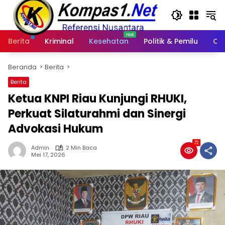
Langsung
ke
konten
Berita
Kriminal
Kesehatan
Politik & Pemilu
Ot
Beranda
Berita
Berita
Ketua KNPI Riau Kunjungi RHUKI,
Perkuat Silaturahmi dan Sinergi
Advokasi Hukum
72
Admin
2 Min Baca
Mei 17, 2026