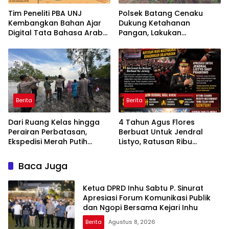
Tim Peneliti PBA UNJ
Polsek Batang Cenaku
Kembangkan Bahan Ajar
Dukung Ketahanan
Digital Tata Bahasa Arab
Pangan, Lakukan
Berbasis Multimedia
Pemantauan dan
Interaktif untuk Mahasiswa
Penyiraman Tanaman
Pemula
Jagung Pipil di Desa Aur
Cina
Berita
Berita
Dari Ruang Kelas hingga
4 Tahun Agus Flores
Perairan Perbatasan,
Berbuat Untuk Jendral
Ekspedisi Merah Putih
Listyo, Ratusan Ribu
Presisi Hidupkan Semangat
Masyarakat Dihadirkan
Kebangsaan di Dumai
Dilapangan
Baca Juga
Ketua DPRD Inhu Sabtu P. Sinurat
Apresiasi Forum Komunikasi Publik
dan Ngopi Bersama Kejari Inhu
Berita
Agustus 8, 2026