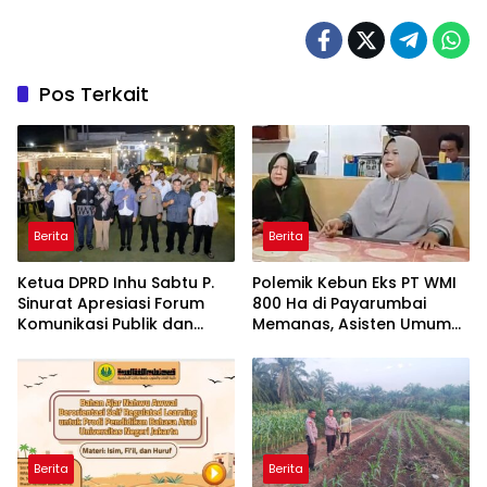
Pos Terkait
Berita
Berita
Ketua DPRD Inhu Sabtu P.
Polemik Kebun Eks PT WMI
Sinurat Apresiasi Forum
800 Ha di Payarumbai
Komunikasi Publik dan
Memanas, Asisten Umum
Ngopi Bersama Kejari Inhu
Tolak Dikelola Agrinas dan
Tantang Presiden Prabowo
Berita
Berita