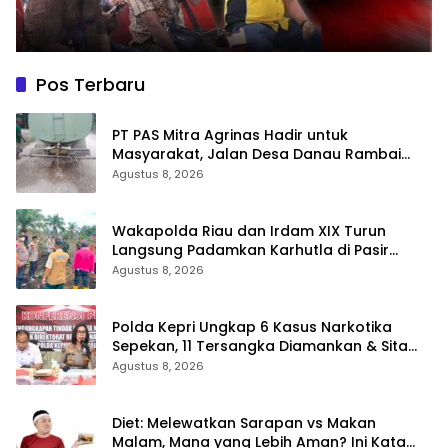
Pos Terbaru
‎PT PAS Mitra Agrinas Hadir untuk
Masyarakat, Jalan Desa Danau Rambai
Dirawat dan Disiram
Agustus 8, 2026
Wakapolda Riau dan Irdam XIX Turun
Langsung Padamkan Karhutla di Pasir
Limau Kapas Rohil
Agustus 8, 2026
Polda Kepri Ungkap 6 Kasus Narkotika
Sepekan, 11 Tersangka Diamankan & Sita
402 Gram Sabu
Agustus 8, 2026
Diet: Melewatkan Sarapan vs Makan
Malam, Mana yang Lebih Aman? Ini Kata