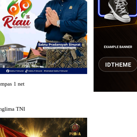
mpas 1 net
nglima TNI