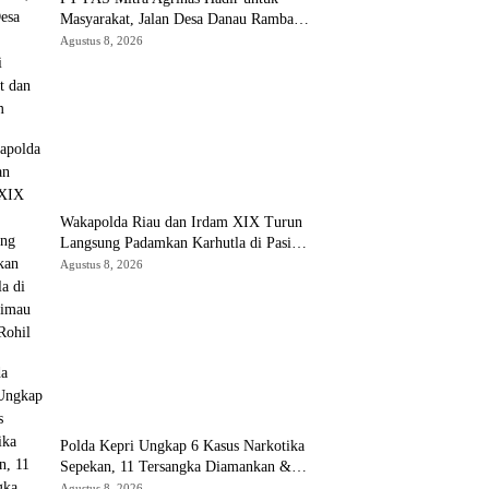
Masyarakat, Jalan Desa Danau Rambai
Dirawat dan Disiram
Agustus 8, 2026
Wakapolda Riau dan Irdam XIX Turun
Langsung Padamkan Karhutla di Pasir
Limau Kapas Rohil
Agustus 8, 2026
Polda Kepri Ungkap 6 Kasus Narkotika
Sepekan, 11 Tersangka Diamankan &
Sita 402 Gram Sabu
Agustus 8, 2026