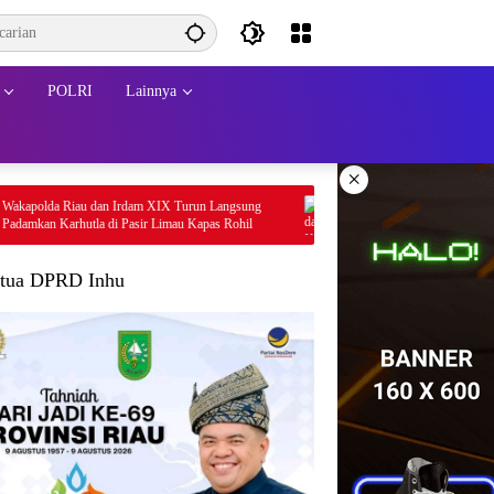
POLRI
Lainnya
×
n Irdam XIX Turun Langsung
Polda Kepri Ungkap 6 Kasus Narkotika Sepek
di Pasir Limau Kapas Rohil
Tersangka Diamankan & Sita 402 Gram Sabu
tua DPRD Inhu