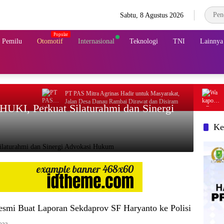
Sabtu, 8 Agustus 2026
& Pemilu
Otomotif
Internasional
Teknologi
TNI
Lainnya
‎PT PAS Mitra Agrinas Hadir untuk Masyarakat,
Wakapolda Riau da
Jalan Desa Danau Rambai Dirawat dan Disiram
Padamkan Karhutla 
UKI, Perkuat Silaturahmi dan Sinergi
Ke
smi Buat Laporan Sekdaprov SF Haryanto ke Polisi