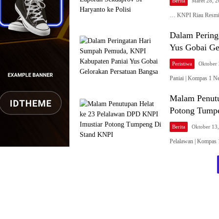
Berita
Maret 28, 
… KNPI Riau Resmi
Dalam Pering
Yus Gobai Ge
Peristiwa
Oktober 
Paniai | Kompas 1 N
Malam Penutu
Potong Tump
Berita
Oktober 13
Pelalawan | Kompas