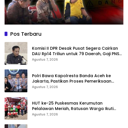
Pos Terbaru
Komisi II DPR Desak Pusat Segera Cairkan
DAU Rp14 Triliun untuk 79 Daerah, Gaji PNS
Terancam Telat
Agustus 7, 2026
Polri Bawa Kapolresta Banda Aceh ke
Jakarta, Pastikan Proses Pemeriksaan
Profesional dan Transparan
Agustus 7, 2026
HUT ke-25 Puskesmas Kerumutan
Pelalawan Meriah, Ratusan Warga Ikuti
Jalan Santai dan Cek Kesehatan Gratis
Agustus 7, 2026