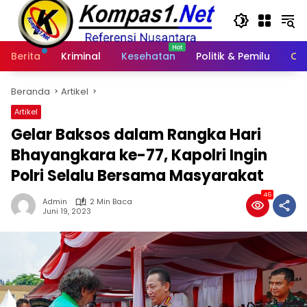
Langsung
ke
konten
Berita
Kriminal
Kesehatan
Politik & Pemilu
Ot
Beranda
Artikel
Artikel
Gelar Baksos dalam Rangka Hari
Bhayangkara ke-77, Kapolri Ingin
Polri Selalu Bersama Masyarakat
46
Admin
2 Min Baca
Juni 19, 2023