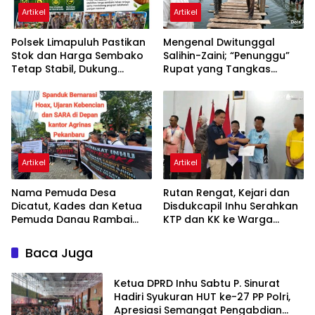
Artikel
Artikel
Polsek Limapuluh Pastikan
Mengenal Dwitunggal
Stok dan Harga Sembako
Salihin-Zaini; “Penunggu”
Tetap Stabil, Dukung
Rupat yang Tangkas
Ketahanan Pangan
Bernyali
Nasional di Akhir Pekan
Artikel
Artikel
Nama Pemuda Desa
Rutan Rengat, Kejari dan
Dicatut, Kades dan Ketua
Disdukcapil Inhu Serahkan
Pemuda Danau Rambai
KTP dan KK ke Warga
Kompak Bantah Terlibat
Binaan, Perkuat Sinergi
Aksi Demo Agrinas
Pelayanan
Baca Juga
Ketua DPRD Inhu Sabtu P. Sinurat
Hadiri Syukuran HUT ke-27 PP Polri,
Apresiasi Semangat Pengabdian