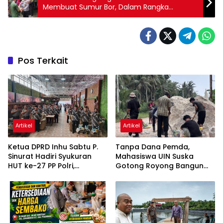
Membuat Sumur Bor, Dalam Rangka
Menyambut HUT Bhayangkara ke 77
Pos Terkait
Artikel
Artikel
Ketua DPRD Inhu Sabtu P.
Tanpa Dana Pemda,
Sinurat Hadiri Syukuran
Mahasiswa UIN Suska
HUT ke-27 PP Polri,
Gotong Royong Bangun
Apresiasi Semangat
Jalan Tanjung Pidada
Pengabdian Purnawirawan