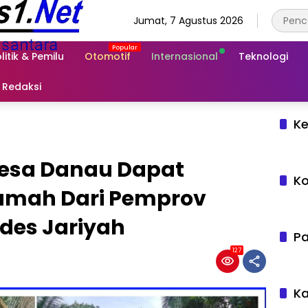
Jumat, 7 Agustus 2026
litik & Pemilu
Otomotif
Internasional
Teknologi
Redaksi
Ke
esa Danau Dapat
Ko
umah Dari Pemprov
ades Jariyah
Pa
127
Ka