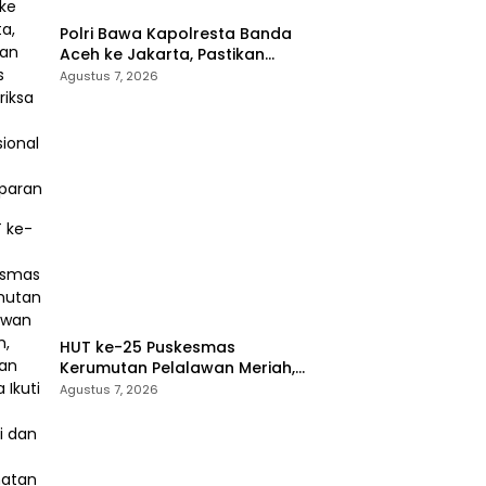
Polri Bawa Kapolresta Banda
Aceh ke Jakarta, Pastikan
Proses Pemeriksaan
Agustus 7, 2026
Profesional dan Transparan
HUT ke-25 Puskesmas
Kerumutan Pelalawan Meriah,
Ratusan Warga Ikuti Jalan
Agustus 7, 2026
Santai dan Cek Kesehatan
Gratis