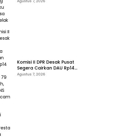
Cenaku Tak Bisa Mengelak
Agustus 7, 2026
Komisi II DPR Desak Pusat
Segera Cairkan DAU Rp14
Triliun untuk 79 Daerah, Gaji
Agustus 7, 2026
PNS Terancam Telat