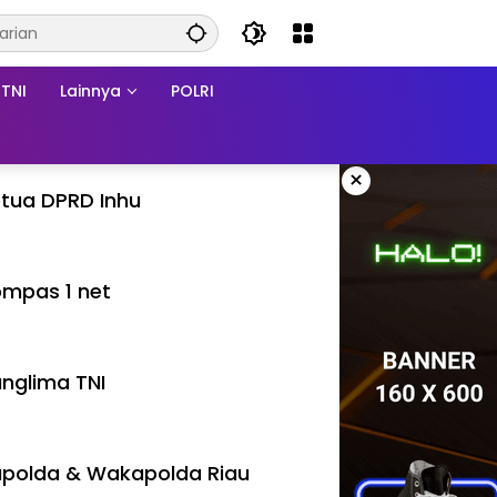
TNI
Lainnya
POLRI
×
tua DPRD Inhu
mpas 1 net
nglima TNI
polda & Wakapolda Riau