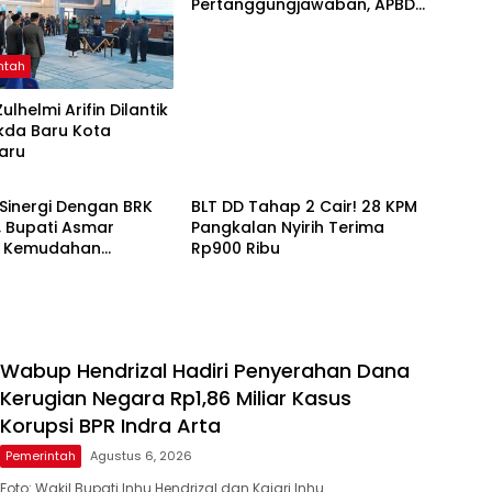
Pertanggungjawaban, APBD
2025 Wujud Sinergi Pemkab
dan DPRD
ntah
ulhelmi Arifin Dilantik
kda Baru Kota
aru
ntah
Pemerintah
 Sinergi Dengan BRK
BLT DD Tahap 2 Cair! 28 KPM
, Bupati Asmar
Pangkalan Nyirih Terima
 Kemudahan
Rp900 Ribu
n Pensiun ASN
Wabup Hendrizal Hadiri Penyerahan Dana
Kerugian Negara Rp1,86 Miliar Kasus
Korupsi BPR Indra Arta
Pemerintah
Agustus 6, 2026
Foto: Wakil Bupati Inhu Hendrizal dan Kajari Inhu…