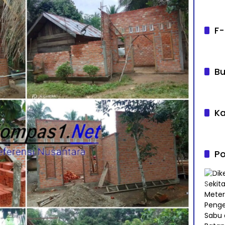
F-
Bu
Ka
Po