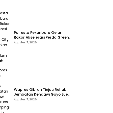
Polresta Pekanbaru Gelar
Rakor Akselerasi Perda Green
City, Masukkan ke Kurikulum
Agustus 7, 2026
Sekolah
Wapres Gibran Tinjau Rehab
Jembatan Kendawi Gayo Lues,
Didampingi Kapolda Aceh
Agustus 7, 2026