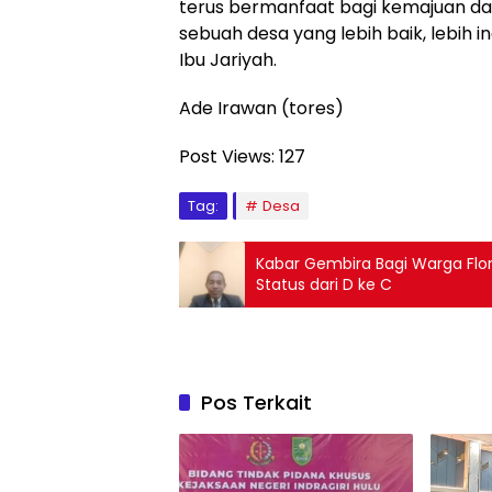
terus bermanfaat bagi kemajuan d
sebuah desa yang lebih baik, lebih i
Ibu Jariyah.
Ade Irawan (tores)
Post Views:
127
Tag:
Desa
Kabar Gembira Bagi Warga Flore
Status dari D ke C
Pos Terkait