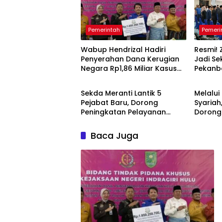
Pemerintah
Pemeri
Wabup Hendrizal Hadiri
Resmi! Z
Penyerahan Dana Kerugian
Jadi Se
Negara Rp1,86 Miliar Kasus
Pekanb
Pemerintah
Pemeri
Korupsi BPR Indra Arta
Sekda Meranti Lantik 5
Melalui
Pejabat Baru, Dorong
Syariah
Peningkatan Pelayanan
Dorong
Publik
Layana
Baca Juga