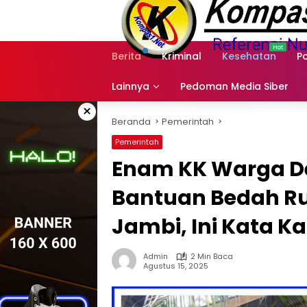
Langsung
ke
konten
Berita
Kriminal
Kesehatan
Po
Lainnya
Pedoman Media Siber
×
Beranda
Pemerintah
Pemerintah
Enam KK Warga D
Bantuan Bedah R
Jambi, Ini Kata K
Admin
2 Min Baca
Agustus 15, 2025