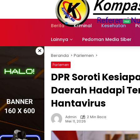
Langsung
ke
konten
Berita
Kriminal
Kesehatan
Po
Lainnya
Pedoman Media Siber
×
Beranda
Parlemen
Parlemen
DPR Soroti Kesia
Daerah Hadapi T
Hantavirus
Admin
2 Min Baca
Mei 11, 2026