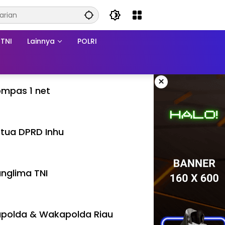
TNI
Lainnya
POLRI
×
mpas 1 net
tua DPRD Inhu
nglima TNI
polda & Wakapolda Riau