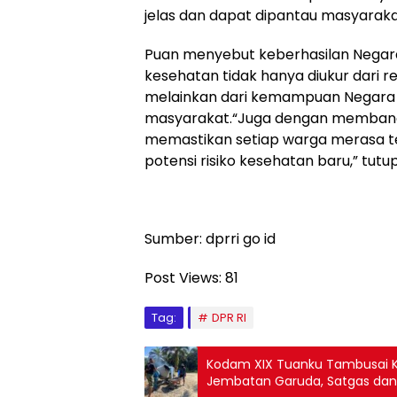
jelas dan dapat dipantau masyarakat
Puan menyebut keberhasilan Nega
kesehatan tidak hanya diukur dari r
melainkan dari kemampuan Negara
masyarakat.“Juga dengan membang
memastikan setiap warga merasa te
potensi risiko kesehatan baru,” tutu
Sumber: dprri go id
Post Views:
81
Tag:
DPR RI
Kodam XIX Tuanku Tambusai
Jembatan Garuda, Satgas dan