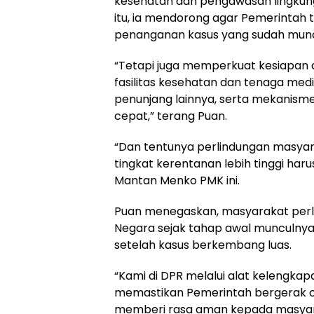
kesehatan dan pengawasan lingkun
itu, ia mendorong agar Pemerintah 
penanganan kasus yang sudah munc
“Tetapi juga memperkuat kesiapan 
fasilitas kesehatan dan tenaga med
penunjang lainnya, serta mekanisme 
cepat,” terang Puan.
“Dan tentunya perlindungan masyara
tingkat kerentanan lebih tinggi har
Mantan Menko PMK ini.
Puan menegaskan, masyarakat perl
Negara sejak tahap awal munculny
setelah kasus berkembang luas.
“Kami di DPR melalui alat kelengka
memastikan Pemerintah bergerak 
memberi rasa aman kepada masyara