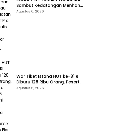
Sambut Kedatangan Menhan
RI, Tinjau Penguatan Yonif TP di
Agustus 6, 2026
Bengkalis dan Kampar
War Tiket Istana HUT ke-81 RI
Diburu 128 Ribu Orang, Peserta
dari 36 Provinsi dan 14 Negara
Agustus 6, 2026