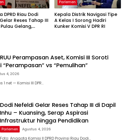
en
Parlemen
a DPRD Riau Dodi
Kepala Distrik Navigasi Tipe
 Gelar Reses Tahap III
A Kelas I Sorong Hadiri
 Pulau Gelang,
Kunker Komisi V DPR RI
g Aspirasi Warga
Cenaku
RUU Perampasan Aset, Komisi III Soroti
i “Perampasan” vs “Pemulihan”
tus 4, 2026
1 net — Komisi III DPR…
Dodi Nefeldi Gelar Reses Tahap III di Dapil
Inhu – Kuansing, Serap Aspirasi
Infrastruktur hingga Pendidikan
Parlemen
Agustus 4, 2026
Foto: Anggota Komisi II DPRD Provinsi Riau Dodi…