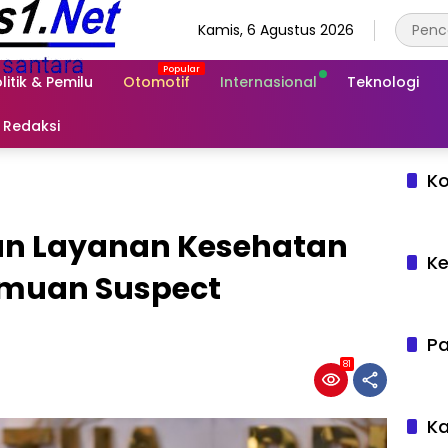
Kamis, 6 Agustus 2026
litik & Pemilu
Otomotif
Internasional
Teknologi
Redaksi
Ko
pan Layanan Kesehatan
Ke
emuan Suspect
Pa
81
Ka