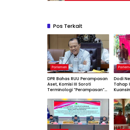
Tuntas
Pos Terkait
Parlemen
Parlem
DPR Bahas RUU Perampasan
Dodi Ne
Aset, Komisi III Soroti
Tahap II
Terminologi “Perampasan”
Kuansin
vs “Pemulihan”
Infrast
Pendidi