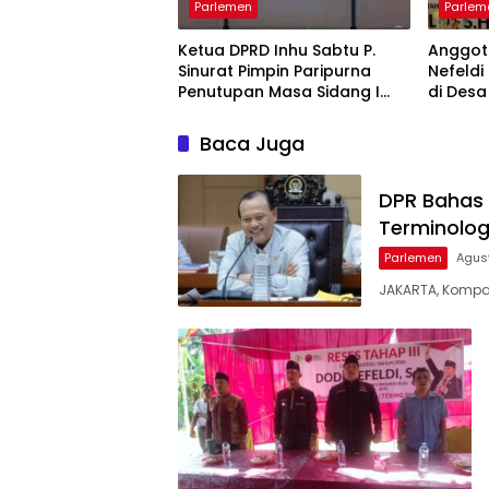
Parlemen
Parlem
Ketua DPRD Inhu Sabtu P.
Anggot
Sinurat Pimpin Paripurna
Nefeldi
Penutupan Masa Sidang I
di Desa
dan Pengesahan Ranperda
Tampun
Pertanggungjawaban APBD
Kuala 
Baca Juga
2025
DPR Bahas 
Terminolog
Parlemen
Agus
JAKARTA, Kompas 