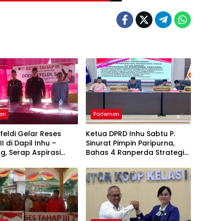
en
Parlemen
feldi Gelar Reses
Ketua DPRD Inhu Sabtu P.
I di Dapil Inhu –
Sinurat Pimpin Paripurna,
g, Serap Aspirasi
Bahas 4 Ranperda Strategis:
ruktur hingga
BPR Jadi Perseroan hingga
kan
Rencana Induk Pariwisata