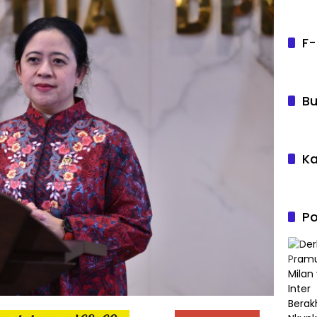
F-
Bu
Ka
Po