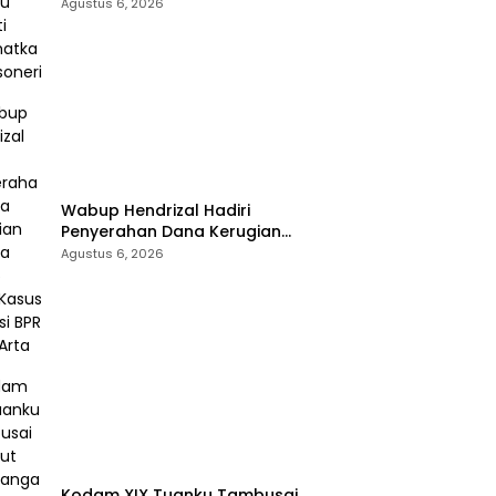
Selamatkan Rossoneri
Agustus 6, 2026
Wabup Hendrizal Hadiri
Penyerahan Dana Kerugian
Negara Rp1,86 Miliar Kasus
Agustus 6, 2026
Korupsi BPR Indra Arta
Kodam XIX Tuanku Tambusai