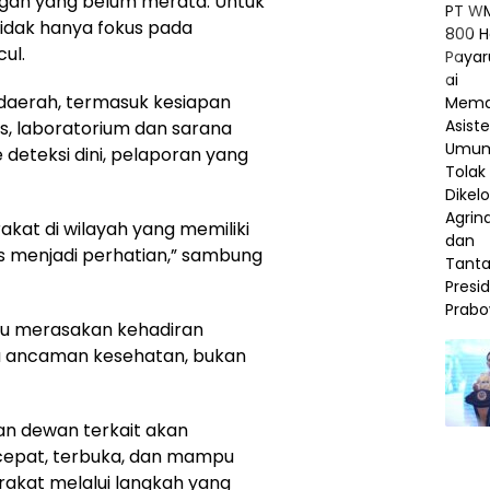
gan yang belum merata. Untuk
tidak hanya fokus pada
ul.
daerah, termasuk kesiapan
is, laboratorium dan sarana
deteksi dini, pelaporan yang
kat di wilayah yang memiliki
us menjadi perhatian,” sambung
u merasakan kehadiran
a ancaman kesehatan, bukan
pan dewan terkait akan
cepat, terbuka, dan mampu
kat melalui langkah yang