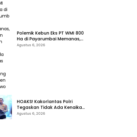
Polemik Kebun Eks PT WMI 800
Ha di Payarumbai Memanas,
Asisten Umum Tolak Dikelola
Agustus 6, 2026
Agrinas dan Tantang Presiden
Prabowo
HOAKS! Kakorlantas Polri
Tegaskan Tidak Ada Kenaikan
Denda Tilang 150% dan Tilang
Agustus 6, 2026
Manual Menyeluruh