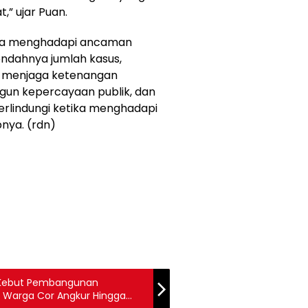
,” ujar Puan.
ra menghadapi ancaman
endahnya jumlah kasus,
 menjaga ketenangan
un kepercayaan publik, dan
rlindungi ketika menghadapi
pnya. (rdn)
 Kebut Pembangunan
 Warga Cor Angkur Hingga