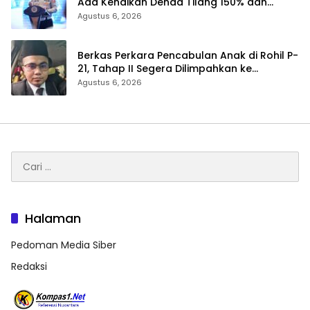
Ada Kenaikan Denda Tilang 150% dan
Tilang Manual Menyeluruh
Agustus 6, 2026
Berkas Perkara Pencabulan Anak di Rohil P-
21, Tahap II Segera Dilimpahkan ke
Kejaksaan
Agustus 6, 2026
Cari
untuk:
Halaman
Pedoman Media Siber
Redaksi