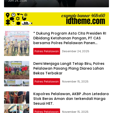
di KM 75 Jalan Lintas Timur, Arus
Juni 29, 2026
Dijaga 24 Jam
* Dukung Program Asta Cita Presiden RI
Dibidang Ketahanan Pangan, PT CAS
bersama Polres Pelalawan Panen
Jagung
Polres Pelalawan
Desember 24, 2025
Demi Menjaga Langit Tetap Biru, Polres
Pelalawan Pasang Plang Diarea Lahan
Bekas Terbakar
Polres Pelalawan
November 15, 2025
Kapolres Pelalawan, AKBP Jhon Letedara
Stok Beras Aman dan terkendali Harga
Sesuai HET.
Polres Pelalawan
November 15, 2025