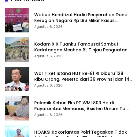
Wabup Hendrizal Hadiri Penyerahan Dana
Kerugian Negara Rp1,86 Miliar Kasus
Korupsi BPR Indra Arta
Agustus 6, 2026
Kodam XIX Tuanku Tambusai Sambut
Kedatangan Menhan RI, Tinjau Penguatan
Yonif TP di Bengkalis dan Kampar
Agustus 6, 2026
War Tiket Istana HUT ke-81 RI Diburu 128
Ribu Orang, Peserta dari 36 Provinsi dan 14
Negara
Agustus 6, 2026
Polemik Kebun Eks PT WMI 800 Ha di
Payarumbai Memanas, Asisten Umum Tolak
Dikelola Agrinas dan Tantang Presiden
Agustus 6, 2026
Prabowo
HOAKS! Kakorlantas Polri Tegaskan Tidak