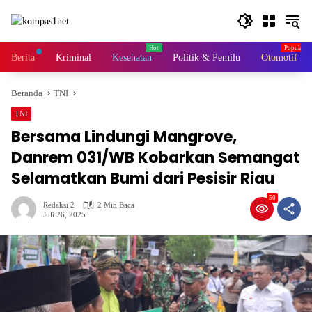
Langsung
ke
konten
Berita
Kriminal
Kesehatan
Politik & Pemilu
Otomotif
Beranda
TNI
TNI
Bersama Lindungi Mangrove,
Danrem 031/WB Kobarkan Semangat
Selamatkan Bumi dari Pesisir Riau
50
Redaksi 2
2 Min Baca
Juli 26, 2025