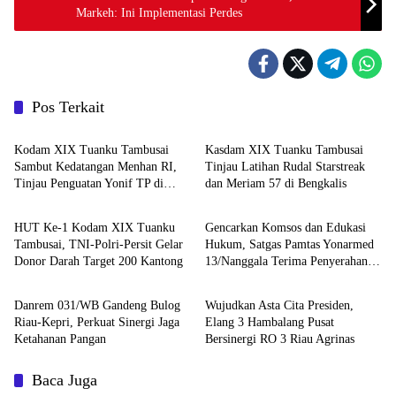
Markeh: Ini Implementasi Perdes
Pos Terkait
TNI
TNI
Kodam XIX Tuanku Tambusai
Kasdam XIX Tuanku Tambusai
Sambut Kedatangan Menhan RI,
Tinjau Latihan Rudal Starstreak
Tinjau Penguatan Yonif TP di
dan Meriam 57 di Bengkalis
TNI
TNI
Bengkalis dan Kampar
HUT Ke-1 Kodam XIX Tuanku
Gencarkan Komsos dan Edukasi
Tambusai, TNI-Polri-Persit Gelar
Hukum, Satgas Pamtas Yonarmed
Donor Darah Target 200 Kantong
13/Nanggala Terima Penyerahan
TNI
TNI
Sukarela ±1 Kg Sisik Trenggiling
dari Warga Perbatasan
Danrem 031/WB Gandeng Bulog
Wujudkan Asta Cita Presiden,
Riau-Kepri, Perkuat Sinergi Jaga
Elang 3 Hambalang Pusat
Ketahanan Pangan
Bersinergi RO 3 Riau Agrinas
Baca Juga