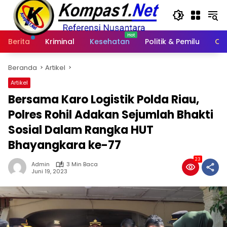
Langsung
ke
konten
Berita
Kriminal
Kesehatan
Politik & Pemilu
Ot
Beranda
Artikel
Artikel
Bersama Karo Logistik Polda Riau,
Polres Rohil Adakan Sejumlah Bhakti
Sosial Dalam Rangka HUT
Bhayangkara ke-77
23
Admin
3 Min Baca
Juni 19, 2023