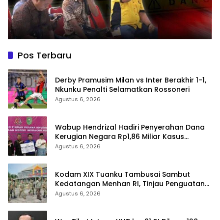
Pos Terbaru
Derby Pramusim Milan vs Inter Berakhir 1-1,
Nkunku Penalti Selamatkan Rossoneri
Agustus 6, 2026
Wabup Hendrizal Hadiri Penyerahan Dana
Kerugian Negara Rp1,86 Miliar Kasus
Korupsi BPR Indra Arta
Agustus 6, 2026
Kodam XIX Tuanku Tambusai Sambut
Kedatangan Menhan RI, Tinjau Penguatan
Yonif TP di Bengkalis dan Kampar
Agustus 6, 2026