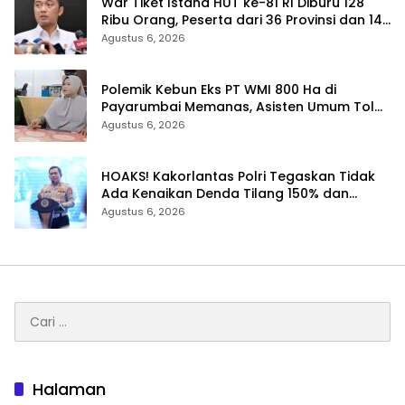
War Tiket Istana HUT ke-81 RI Diburu 128
Ribu Orang, Peserta dari 36 Provinsi dan 14
Negara
Agustus 6, 2026
Polemik Kebun Eks PT WMI 800 Ha di
Payarumbai Memanas, Asisten Umum Tolak
Dikelola Agrinas dan Tantang Presiden
Agustus 6, 2026
Prabowo
HOAKS! Kakorlantas Polri Tegaskan Tidak
Ada Kenaikan Denda Tilang 150% dan
Tilang Manual Menyeluruh
Agustus 6, 2026
Cari
untuk:
Halaman