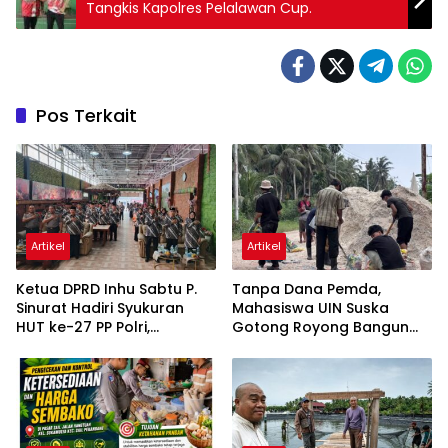
Tangkis Kapolres Pelalawan Cup.
Pos Terkait
Artikel
Artikel
Ketua DPRD Inhu Sabtu P.
Tanpa Dana Pemda,
Sinurat Hadiri Syukuran
Mahasiswa UIN Suska
HUT ke-27 PP Polri,
Gotong Royong Bangun
Apresiasi Semangat
Jalan Tanjung Pidada
Pengabdian Purnawirawan