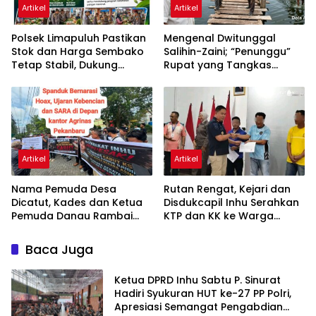
Artikel
Artikel
Polsek Limapuluh Pastikan
Mengenal Dwitunggal
Stok dan Harga Sembako
Salihin-Zaini; “Penunggu”
Tetap Stabil, Dukung
Rupat yang Tangkas
Ketahanan Pangan
Bernyali
Nasional di Akhir Pekan
Artikel
Artikel
Nama Pemuda Desa
Rutan Rengat, Kejari dan
Dicatut, Kades dan Ketua
Disdukcapil Inhu Serahkan
Pemuda Danau Rambai
KTP dan KK ke Warga
Kompak Bantah Terlibat
Binaan, Perkuat Sinergi
Aksi Demo Agrinas
Pelayanan
Baca Juga
Ketua DPRD Inhu Sabtu P. Sinurat
Hadiri Syukuran HUT ke-27 PP Polri,
Apresiasi Semangat Pengabdian