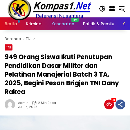
Langsung
ke
konten
Berita
Kriminal
Kesehatan
Politik & Pemilu
Ot
Beranda
TNI
TNI
949 Orang Siswa Ikuti Penutupan
Pendidikan Dasar Militer dan
Pelatihan Manajerial Batch 3 TA.
2025, Begini Pesan Brigjen TNI Dany
Rakca
31
Admin
2 Min Baca
Juli 14, 2025