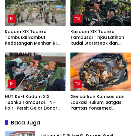
TNI
TNI
Kodam XIX Tuanku
Kasdam XIX Tuanku
Tambusai Sambut
Tambusai Tinjau Latihan
Kedatangan Menhan RI,
Rudal Starstreak dan
Tinjau Penguatan Yonif TP
Meriam 57 di Bengkalis
di Bengkalis dan Kampar
TNI
TNI
HUT Ke-1 Kodam XIX
Gencarkan Komsos dan
Tuanku Tambusai, TNI-
Edukasi Hukum, Satgas
Polri-Persit Gelar Donor
Pamtas Yonarmed
Darah Target 200 Kantong
13/Nanggala Terima
Penyerahan Sukarela ±1 Kg
Baca Juga
Sisik Trenggiling dari
Warga Perbatasan
Jelang HUT RI ke-81, Satgas Yonif