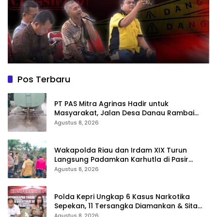
Pos Terbaru
‎PT PAS Mitra Agrinas Hadir untuk
Masyarakat, Jalan Desa Danau Rambai
Dirawat dan Disiram
Agustus 8, 2026
Wakapolda Riau dan Irdam XIX Turun
Langsung Padamkan Karhutla di Pasir
Limau Kapas Rohil
Agustus 8, 2026
Polda Kepri Ungkap 6 Kasus Narkotika
Sepekan, 11 Tersangka Diamankan & Sita
402 Gram Sabu
Agustus 8, 2026