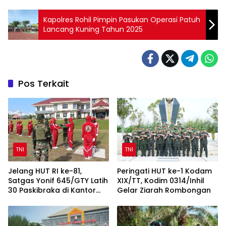
Kapolres Rohil Pimpin Pasukan Operasi Patuh
Lancang Kuning Tahun 2025
Pos Terkait
TNI
TNI
Jelang HUT RI ke-81,
Peringati HUT ke-1 Kodam
Satgas Yonif 645/GTY Latih
XIX/TT, Kodim 0314/Inhil
30 Paskibraka di Kantor
Gelar Ziarah Rombongan
Bupati Yalimo