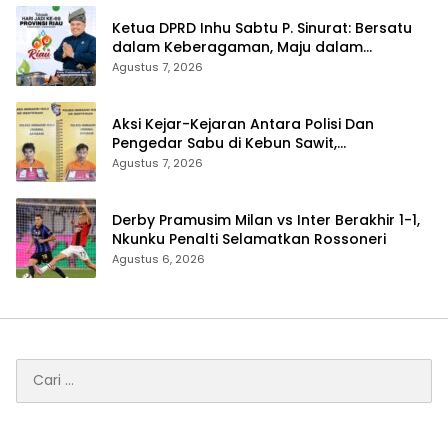
Ketua DPRD Inhu Sabtu P. Sinurat: Bersatu
dalam Keberagaman, Maju dalam
Pembangunan di HUT ke-69 Provinsi Riau
Agustus 7, 2026
Aksi Kejar-Kejaran Antara Polisi Dan
Pengedar Sabu di Kebun Sawit,
Satresnarkoba Polres Inhu Ringkus Dua
Agustus 7, 2026
Pelaku
Derby Pramusim Milan vs Inter Berakhir 1-1,
Nkunku Penalti Selamatkan Rossoneri
Agustus 6, 2026
Cari
untuk: