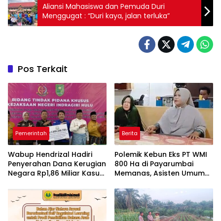
Aliansi Mahasiswa dan Pemuda Duri
Menggugat : “Duri kaya, jalan terluka”
Pos Terkait
Pemerintah
Berita
Wabup Hendrizal Hadiri
Polemik Kebun Eks PT WMI
Penyerahan Dana Kerugian
800 Ha di Payarumbai
Negara Rp1,86 Miliar Kasus
Memanas, Asisten Umum
Korupsi BPR Indra Arta
Tolak Dikelola Agrinas dan
Tantang Presiden Prabowo