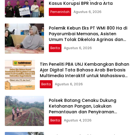
Kasus Korupsi BPR Indra Arta
Pemerintah
Agustus 6, 2026
Polemik Kebun Eks PT WMI 800 Ha di
Payarumbai Memanas, Asisten
Umum Tolak Dikelola Agrinas dan
Tantang Presiden Prabowo
Berita
Agustus 6, 2026
Tim Peneliti PBA UNJ Kembangkan Bahan
Ajar Digital Tata Bahasa Arab Berbasis
Multimedia Interaktif untuk Mahasiswa
Pemula
Berita
Agustus 6, 2026
Polsek Batang Cenaku Dukung
Ketahanan Pangan, Lakukan
Pemantauan dan Penyiraman
Tanaman Jagung Pipil di Desa Aur
Berita
Agustus 4, 2026
Cina