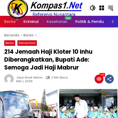
Langsung
ke
konten
Berita
Kriminal
Kesehatan
Politik & Pemilu
Ot
Beranda
Berita
Berita
Pemerintah
214 Jemaah Haji Kloter 10 Inhu
Diberangkatkan, Bupati Ade:
Semoga Jadi Haji Mabrur
135
Jaya Amat Admin
2 Min Baca
Mei 1, 2026