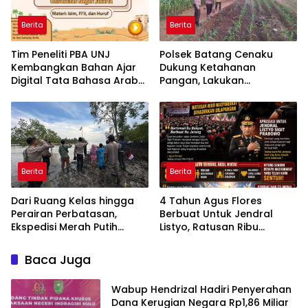
Berita
Berita
Tim Peneliti PBA UNJ
Polsek Batang Cenaku
Kembangkan Bahan Ajar
Dukung Ketahanan
Digital Tata Bahasa Arab
Pangan, Lakukan
Berbasis Multimedia
Pemantauan dan
Interaktif untuk Mahasiswa
Penyiraman Tanaman
Pemula
Jagung Pipil di Desa Aur
Cina
Berita
Berita
Dari Ruang Kelas hingga
4 Tahun Agus Flores
Perairan Perbatasan,
Berbuat Untuk Jendral
Ekspedisi Merah Putih
Listyo, Ratusan Ribu
Presisi Hidupkan Semangat
Masyarakat Dihadirkan
Kebangsaan di Dumai
Dilapangan
Baca Juga
Wabup Hendrizal Hadiri Penyerahan
Dana Kerugian Negara Rp1,86 Miliar