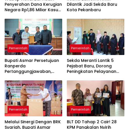
Penyerahan Dana Kerugian
Dilantik Jadi Sekda Baru
Negara Rp1,86 Miliar Kasus
Kota Pekanbaru
Korupsi BPR Indra Arta
Pemerintah
Pemerintah
Bupati Asmar Persetujuan
Sekda Meranti Lantik 5
Ranperda
Pejabat Baru, Dorong
Pertanggungjawaban,
Peningkatan Pelayanan
APBD 2025 Wujud Sinergi
Publik
Pemkab dan DPRD
Pemerintah
Pemerintah
Melalui Sinergi Dengan BRK
BLT DD Tahap 2 Cair! 28
Syariah, Bupati Asmar
KPM Pangkalan Nyirih