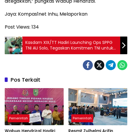
ditegakkan,” pungkas Wabup Hendrizal.
Jaya: Kompas1net Inhu, Melaporkan
Post Views:
134
Kasdam XIX/TT Hadiri Launching Ops SPPG
TNI AU Solo, Tegaskan Komitmen TNI untuk
Pendidikan Bangsa
Pos Terkait
Pemerintah
Pemerintah
Wabup Hendrizal Hadiri
Resmi! Zulhelmi Arifin