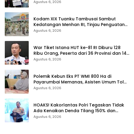
Korupsi BPR Indra Arta
Agustus 6, 2026
Kodam XIX Tuanku Tambusai Sambut
Kedatangan Menhan RI, Tinjau Penguatan
Yonif TP di Bengkalis dan Kampar
Agustus 6, 2026
War Tiket Istana HUT ke-81 RI Diburu 128
Ribu Orang, Peserta dari 36 Provinsi dan 14
Negara
Agustus 6, 2026
Polemik Kebun Eks PT WMI 800 Ha di
Payarumbai Memanas, Asisten Umum Tolak
Dikelola Agrinas dan Tantang Presiden
Agustus 6, 2026
Prabowo
HOAKS! Kakorlantas Polri Tegaskan Tidak
Ada Kenaikan Denda Tilang 150% dan
Tilang Manual Menyeluruh
Agustus 6, 2026