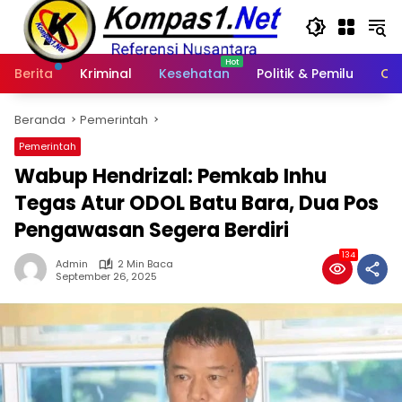
Langsung
ke
konten
Berita
Kriminal
Kesehatan
Politik & Pemilu
Ot
Beranda
Pemerintah
Pemerintah
Wabup Hendrizal: Pemkab Inhu
Tegas Atur ODOL Batu Bara, Dua Pos
Pengawasan Segera Berdiri
134
Admin
2 Min Baca
September 26, 2025