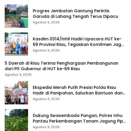
Progres Jembatan Gantung Perintis
Garuda di Lahang Tengah Terus Dipacu
Agustus 9, 2026
Kasdim 0314/Inhil Hadiri Upacara HUT ke-
69 Provinsi Riau, Tegaskan Komitmen Jaga
Persatuan dan Pembangunan
Agustus 9, 2026
5 Daerah di Riau Terima Penghargaan Pembangunan
dari Plt Gubernur di HUT ke-69 Riau
Agustus 9, 2026
Ekspedisi Merah Putih Presisi Polda Riau
Hadir di Panipahan, Salurkan Bantuan dan
Layanan Kesehatan
Agustus 9, 2026
Dukung Swasembada Pangan, Polres Inhu
Pantau Perkembangan Tanam Jagung Pipil
di Dua Wilayah
Agustus 9, 2026