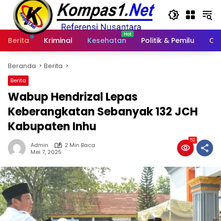
Langsung
ke
konten
Berita
Kriminal
Kesehatan
Politik & Pemilu
Ot
Beranda
Berita
Berita
Wabup Hendrizal Lepas
Keberangkatan Sebanyak 132 JCH
Kabupaten Inhu
52
Admin
2 Min Baca
Mei 7, 2025