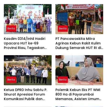
Berita
Berita
Kasdim 0314/Inhil Hadiri
‎PT Pancawaskita Mitra
Upacara HUT ke-69
Agrinas Kebun Rakit Kulim
Provinsi Riau, Tegaskan
Dukung Semarak HUT RI di
Komitmen Jaga Persatuan
Talang Perigi
dan Pembangunan
Berita
Berita
Ketua DPRD Inhu Sabtu P.
Polemik Kebun Eks PT WMI
Sinurat Apresiasi Forum
800 Ha di Payarumbai
Komunikasi Publik dan
Memanas, Asisten Umum
Ngopi Bersama Kejari Inhu
Tolak Dikelola Agrinas dan