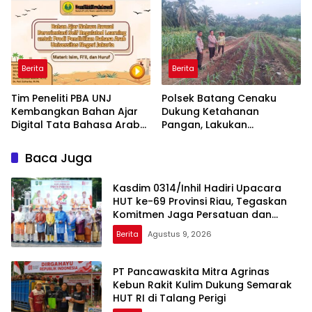
Tantang Presiden Prabowo
Berita
Berita
Tim Peneliti PBA UNJ
Polsek Batang Cenaku
Kembangkan Bahan Ajar
Dukung Ketahanan
Digital Tata Bahasa Arab
Pangan, Lakukan
Berbasis Multimedia
Pemantauan dan
Interaktif untuk Mahasiswa
Penyiraman Tanaman
Baca Juga
Pemula
Jagung Pipil di Desa Aur
Cina
Kasdim 0314/Inhil Hadiri Upacara
HUT ke-69 Provinsi Riau, Tegaskan
Komitmen Jaga Persatuan dan
Pembangunan
Berita
Agustus 9, 2026
‎PT Pancawaskita Mitra Agrinas
Kebun Rakit Kulim Dukung Semarak
HUT RI di Talang Perigi