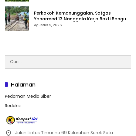
Perkokoh Kemanunggalan, Satgas
Yonarmed 13 Nanggala Kerja Bakti Bangun
Masjid Al-Hikmah di Kapuas Hulu
Agustus 9, 2026
Cari
untuk:
Halaman
Pedoman Media Siber
Redaksi
Jalan Lintas Timur no 69 Kelurahan Sorek Satu