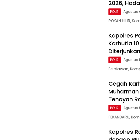
2026, Hada
POLRI
Agustus 
ROKAN HILIR, Ko
Kapolres P
Karhutla 1
Diterjunka
POLRI
Agustus 
Pelalawan, Komp
Cegah Karh
Muharman 
Tenayan R
POLRI
Agustus 
PEKANBARU, Komp
Kapolres Ro
dengan PN 