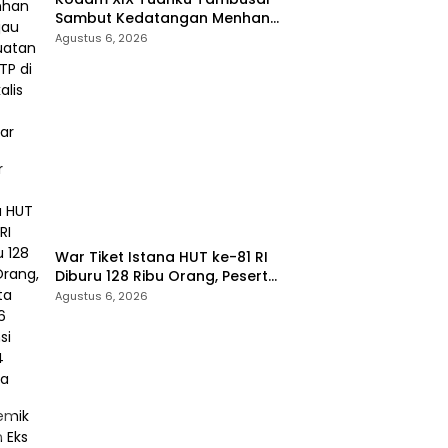
Sambut Kedatangan Menhan
RI, Tinjau Penguatan Yonif TP di
Agustus 6, 2026
Bengkalis dan Kampar
War Tiket Istana HUT ke-81 RI
Diburu 128 Ribu Orang, Peserta
dari 36 Provinsi dan 14 Negara
Agustus 6, 2026