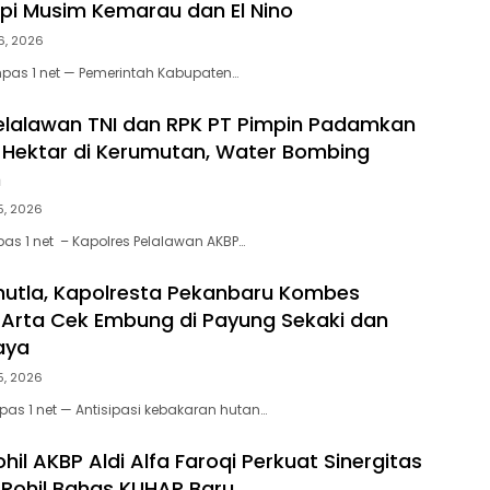
pi Musim Kemarau dan El Nino
6, 2026
mpas 1 net — Pemerintah Kabupaten…
elalawan TNI dan RPK PT Pimpin Padamkan
0 Hektar di Kerumutan, Water Bombing
n
5, 2026
as 1 net – Kapolres Pelalawan AKBP…
utla, Kapolresta Pekanbaru Kombes
Arta Cek Embung di Payung Sekaki dan
aya
5, 2026
as 1 net — Antisipasi kebakaran hutan…
hil AKBP Aldi Alfa Faroqi Perkuat Sinergitas
Rohil Bahas KUHAP Baru