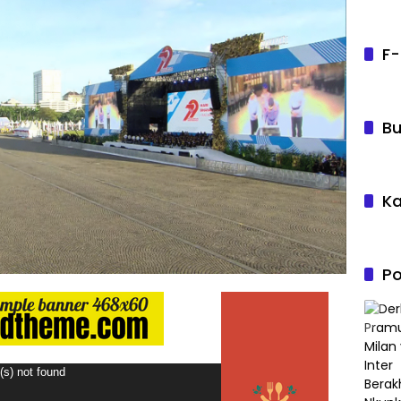
F-
Bu
Ka
Po
(s) not found