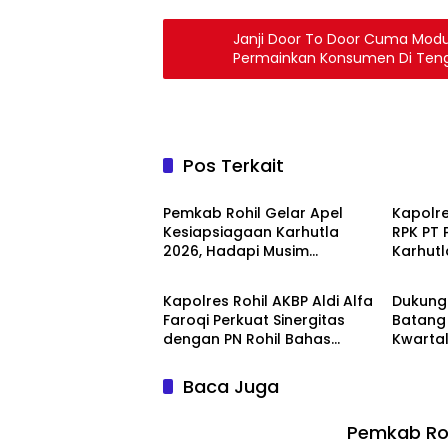
Janji Door To Door Cuma Modus
Permainkan Konsumen Di Ten
Pos Terkait
POLRI
POLRI
Pemkab Rohil Gelar Apel
Kapolre
Kesiapsiagaan Karhutla
RPK PT
2026, Hadapi Musim
Karhutl
POLRI
POLRI
Kemarau dan El Nino
Kerumu
Diterju
Kapolres Rohil AKBP Aldi Alfa
Dukung 
Faroqi Perkuat Sinergitas
Batang
dengan PN Rohil Bahas
Kwartal 
KUHAP Baru
Tanjung
Baca Juga
Pemkab Roh