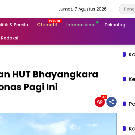
Jumat, 7 Agustus 2026
litik & Pemilu
Otomotif
Internasional
Teknologi
Redaksi
Ko
tan HUT Bhayangkara
Ke
onas Pagi Ini
30
Pa
Ka