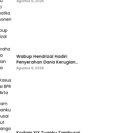
Selamatkan Rossoneri
Agustus 6, 2026
Wabup Hendrizal Hadiri
Penyerahan Dana Kerugian
Negara Rp1,86 Miliar Kasus
Agustus 6, 2026
Korupsi BPR Indra Arta
Kodam XIX Tuanku Tambusai