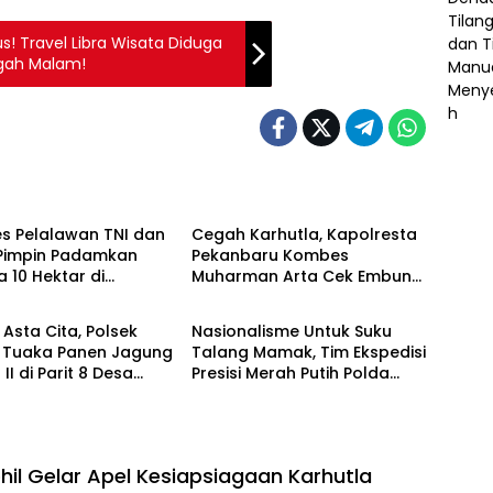
! Travel Libra Wisata Diduga
gah Malam!
POLRI
s Pelalawan TNI dan
Cegah Karhutla, Kapolresta
 Pimpin Padamkan
Pekanbaru Kombes
a 10 Hektar di
Muharman Arta Cek Embung
POLRI
tan, Water Bombing
di Payung Sekaki dan
nkan
Tenayan Raya
Asta Cita, Polsek
Nasionalisme Untuk Suku
 Tuaka Panen Jagung
Talang Mamak, Tim Ekspedisi
II di Parit 8 Desa
Presisi Merah Putih Polda
 Siantar
Riau Polres Inhu Hantarkan
Bendera, Bansos Hingga
Tanam Pohon Bersama
il Gelar Apel Kesiapsiagaan Karhutla