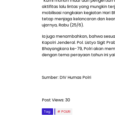
“Kami mohon maaf dan pengertian d
aktifitas lalu lintas yang mungkin t
mobilisasi rangkaian kegiatan Hari
tetap menjaga kelancaran dan keam
ujarnya, Rabu (25/6).
Ia juga menambahkan, bahwa sesu
Kapolri Jenderal. Pol. Listyo Sigit P
Bhayangkara ke-79, Polri akan memb
dengan tema perayaan tahun ini yai
Sumber: DIV Humas Polri
Post Views:
30
Tag:
POLRI