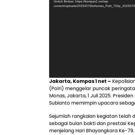
Unduh Berkas: https://kompas1.net/wp-
content/uploads/2025/07/DivHumas_Polri_720p_20250
Jakarta, Kompas 1 net –
Kepolisia
(Polri) menggelar puncak peringata
Monas, Jakarta, 1 Juli 2025. Preside
Subianto memimpin upacara sebaga
Sejumlah rangkaian kegiatan telah di
sebagai bulan bakti dan prestasi Kep
menjelang Hari Bhayangkara Ke-79.