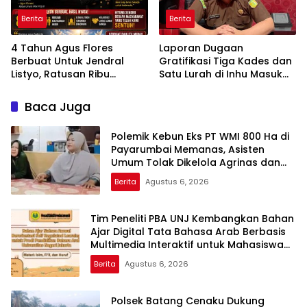
Berita
Berita
4 Tahun Agus Flores
Laporan Dugaan
Berbuat Untuk Jendral
Gratifikasi Tiga Kades dan
Listyo, Ratusan Ribu
Satu Lurah di Inhu Masuk
Masyarakat Dihadirkan
Kejari, Terkait Konflik Lahan
Dilapangan
dengan PT SBP
Baca Juga
Polemik Kebun Eks PT WMI 800 Ha di
Payarumbai Memanas, Asisten
Umum Tolak Dikelola Agrinas dan
Tantang Presiden Prabowo
Berita
Agustus 6, 2026
Tim Peneliti PBA UNJ Kembangkan Bahan
Ajar Digital Tata Bahasa Arab Berbasis
Multimedia Interaktif untuk Mahasiswa
Pemula
Berita
Agustus 6, 2026
Polsek Batang Cenaku Dukung