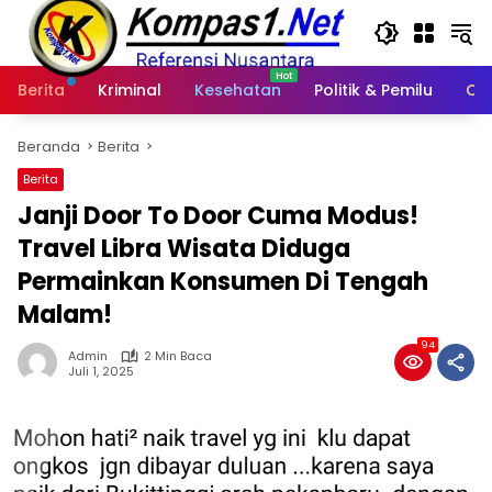
Langsung
ke
konten
Berita
Kriminal
Kesehatan
Politik & Pemilu
Ot
Beranda
Berita
Berita
Janji Door To Door Cuma Modus!
Travel Libra Wisata Diduga
Permainkan Konsumen Di Tengah
Malam!
94
Admin
2 Min Baca
Juli 1, 2025