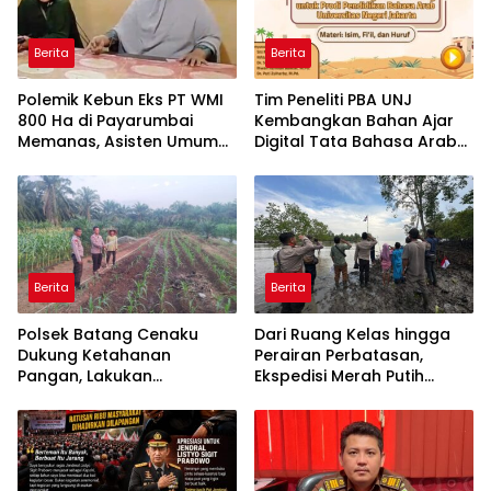
Berita
Berita
Polemik Kebun Eks PT WMI
Tim Peneliti PBA UNJ
800 Ha di Payarumbai
Kembangkan Bahan Ajar
Memanas, Asisten Umum
Digital Tata Bahasa Arab
Tolak Dikelola Agrinas dan
Berbasis Multimedia
Tantang Presiden Prabowo
Interaktif untuk Mahasiswa
Pemula
Berita
Berita
Polsek Batang Cenaku
Dari Ruang Kelas hingga
Dukung Ketahanan
Perairan Perbatasan,
Pangan, Lakukan
Ekspedisi Merah Putih
Pemantauan dan
Presisi Hidupkan Semangat
Penyiraman Tanaman
Kebangsaan di Dumai
Jagung Pipil di Desa Aur
Cina