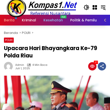
Langsung
ke
konten
Berita
Kriminal
Kesehatan
Politik & Pemilu
Ot
Beranda
POLRI
POLRI
Upacara Hari Bhayangkara Ke-79
Polda Riau
37
Admin
4 Min Baca
Juli 1, 2025