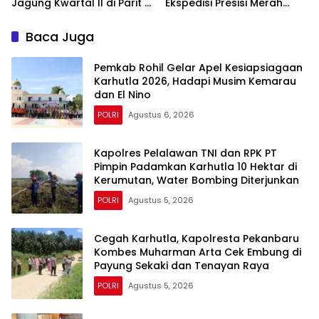
Jagung Kwartal II di Parit 8
Ekspedisi Presisi Merah
Desa Tanjung Siantar
Putih Polda Riau Polres Inhu
Hantarkan Bendera,
Baca Juga
Bansos Hingga Tanam
Pohon Bersama
Pemkab Rohil Gelar Apel Kesiapsiagaan
Karhutla 2026, Hadapi Musim Kemarau
dan El Nino
POLRI
Agustus 6, 2026
Kapolres Pelalawan TNI dan RPK PT
Pimpin Padamkan Karhutla 10 Hektar di
Kerumutan, Water Bombing Diterjunkan
POLRI
Agustus 5, 2026
Cegah Karhutla, Kapolresta Pekanbaru
Kombes Muharman Arta Cek Embung di
Payung Sekaki dan Tenayan Raya
POLRI
Agustus 5, 2026