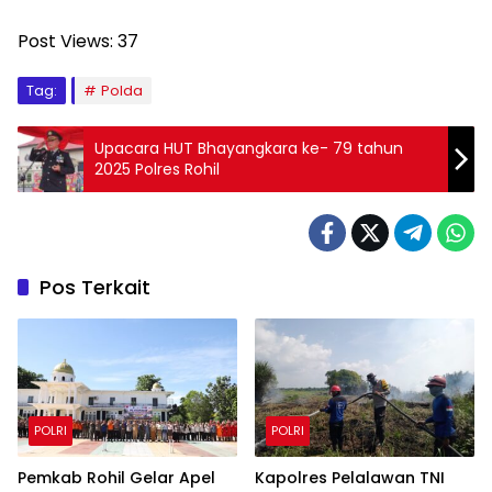
Post Views:
37
Tag:
Polda
Upacara HUT Bhayangkara ke- 79 tahun
2025 Polres Rohil
Pos Terkait
POLRI
POLRI
Pemkab Rohil Gelar Apel
Kapolres Pelalawan TNI