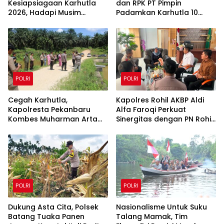
Kesiapsiagaan Karhutla
dan RPK PT Pimpin
2026, Hadapi Musim
Padamkan Karhutla 10
Kemarau dan El Nino
Hektar di Kerumutan,
Water Bombing Diterjunkan
POLRI
POLRI
Cegah Karhutla,
Kapolres Rohil AKBP Aldi
Kapolresta Pekanbaru
Alfa Faroqi Perkuat
Kombes Muharman Arta
Sinergitas dengan PN Rohil
Cek Embung di Payung
Bahas KUHAP Baru
Sekaki dan Tenayan Raya
POLRI
POLRI
Dukung Asta Cita, Polsek
Nasionalisme Untuk Suku
Batang Tuaka Panen
Talang Mamak, Tim