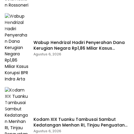
Wabup Hendrizal Hadiri Penyerahan Dana
Kerugian Negara Rp1,86 Miliar Kasus
Korupsi BPR Indra Arta
Agustus 6, 2026
Kodam XIX Tuanku Tambusai Sambut
Kedatangan Menhan RI, Tinjau Penguatan
Yonif TP di Bengkalis dan Kampar
Agustus 6, 2026