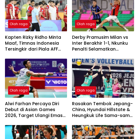
Olah raga
Olah raga
Kapten Rizky Ridho Minta
Derby Pramusim Milan vs
Maaf, Timnas Indonesia
Inter Berakhir 1-1, Nkunku
Tersingkir dari Piala AFF
Penalti Selamatkan
2026
Rossoneri
Olah raga
Olah raga
Alwi Farhan Percaya Diri
Rasakan Tembok Jepang-
Debut di Asian Games
China, Hyundai Hillstate &
2026, Target Ulangi Emas
Heungkuk Life Sama-sama
SEA Games
2 Kali Kalah Tanpa Menang
1 Set