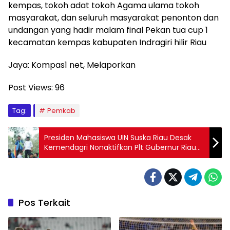
kempas, tokoh adat tokoh Agama ulama tokoh
masyarakat, dan seluruh masyarakat penonton dan
undangan yang hadir malam final Pekan tua cup 1
kecamatan kempas kabupaten Indragiri hilir Riau
Jaya: Kompas1 net, Melaporkan
Post Views:
96
Tag:
Pemkab
Presiden Mahasiswa UIN Suska Riau Desak
Kemendagri Nonaktifkan Plt Gubernur Riau
Usai Penemuan Uang Tunai yang Disita KPK
Pos Terkait