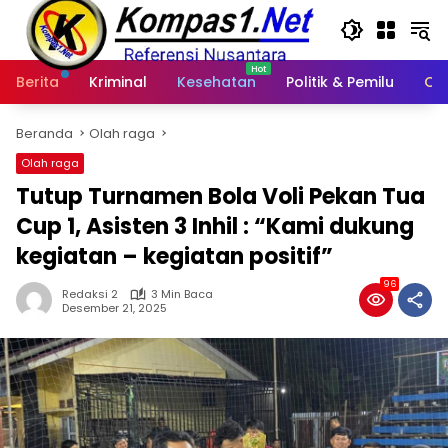
Langsung
ke
konten
Berita
Kriminal
Kesehatan
Politik & Pemilu
Ot
Beranda
Olah raga
Olah raga
Tutup Turnamen Bola Voli Pekan Tua
Cup 1, Asisten 3 Inhil : “Kami dukung
kegiatan – kegiatan positif”
96
Redaksi 2
3 Min Baca
Desember 21, 2025