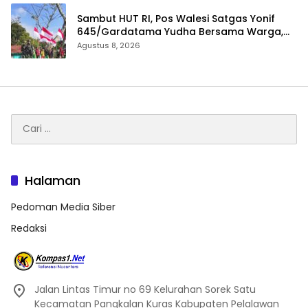
Sambut HUT RI, Pos Walesi Satgas Yonif
645/Gardatama Yudha Bersama Warga,
Kibarkan Merah Putih di Bukit Walesi
Agustus 8, 2026
Cari
untuk:
Halaman
Pedoman Media Siber
Redaksi
Jalan Lintas Timur no 69 Kelurahan Sorek Satu
Kecamatan Pangkalan Kuras Kabupaten Pelalawan