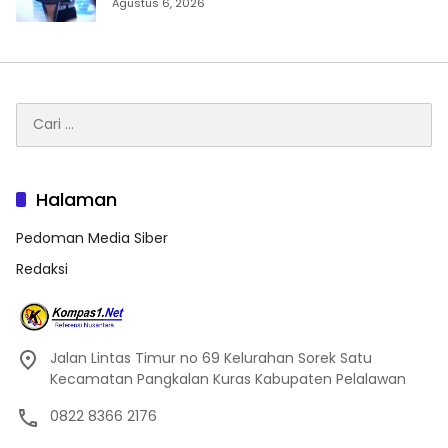
Tilang Manual Menyeluruh
Agustus 6, 2026
Cari
untuk:
Halaman
Pedoman Media Siber
Redaksi
Jalan Lintas Timur no 69 Kelurahan Sorek Satu
Kecamatan Pangkalan Kuras Kabupaten Pelalawan
0822 8366 2176