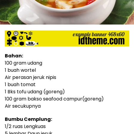
Bahan:
100 gram udang
1 buah wortel
Air perasan jeruk nipis
1 buah tomat
1 Bks tofu udang (goreng)
100 gram bakso seafood campur(goreng)
Air secukupnya
Bumbu Cemplung:
1/2 ruas Lengkuas
5 lembar Daun jeruk