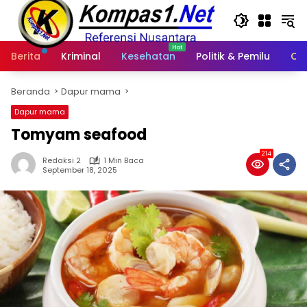
Langsung
ke
konten
Berita
Kriminal
Kesehatan
Politik & Pemilu
Ot
Beranda
Dapur mama
Dapur mama
Tomyam seafood
214
Redaksi 2
1 Min Baca
September 18, 2025