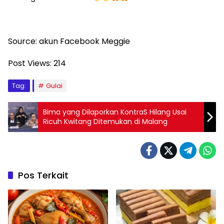
Source: akun Facebook Meggie
Post Views:
214
Tag:
Gulai
Bima yang Dilaporkan KontraS Hilang Usai
Ricuh Kwitang Ditemukan di Malang
Pos Terkait