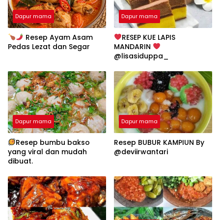
Dapur mama
Dapur mama
Resep Ayam Asam
RESEP KUE LAPIS
Pedas Lezat dan Segar
MANDARIN
@lisasiduppa_
Dapur mama
Dapur mama
Resep bumbu bakso
Resep BUBUR KAMPIUN By
yang viral dan mudah
@deviirwantari
dibuat.