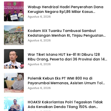
Wabup Hendrizal Hadiri Penyerahan Dana
Kerugian Negara Rp1,86 Miliar Kasus
Korupsi BPR Indra Arta
Agustus 6, 2026
Kodam XIX Tuanku Tambusai Sambut
Kedatangan Menhan RI, Tinjau Penguatan
Yonif TP di Bengkalis dan Kampar
Agustus 6, 2026
War Tiket Istana HUT ke-81 RI Diburu 128
Ribu Orang, Peserta dari 36 Provinsi dan 14
Negara
Agustus 6, 2026
Polemik Kebun Eks PT WMI 800 Ha di
Payarumbai Memanas, Asisten Umum Tolak
Dikelola Agrinas dan Tantang Presiden
Agustus 6, 2026
Prabowo
HOAKS! Kakorlantas Polri Tegaskan Tidak
Ada Kenaikan Denda Tilang 150% dan