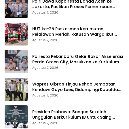
Polri Bawa Kapolresta Banda Aceh ke
Jakarta, Pastikan Proses Pemeriksaan
Profesional dan Transparan
Agustus 7, 2026
HUT ke-25 Puskesmas Kerumutan
Pelalawan Meriah, Ratusan Warga Ikuti
Jalan Santai dan Cek Kesehatan Gratis
Agustus 7, 2026
Polresta Pekanbaru Gelar Rakor Akselerasi
Perda Green City, Masukkan ke Kurikulum
Sekolah
Agustus 7, 2026
Wapres Gibran Tinjau Rehab Jembatan
Kendawi Gayo Lues, Didampingi Kapolda
Aceh
Agustus 7, 2026
Presiden Prabowo: Bangun Sekolah
Unggulan Berkurikulum IB untuk Saingi
Dunia
Agustus 7, 2026